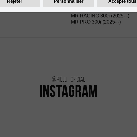
Rejeter
Personnaliser
Accepte tous
MR SIX DAYS ITALY (2021)
MR RANGER 300 (2020)
MR RACING 300i (2025- -)
MR PRO 300i (2025- -)
@rieju_oficial
INSTAGRAM