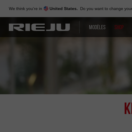
Skip
to
We think you're in
United States.
Do you want to change your 
navigation
Skip
to
MODÈLES
SHOP
content
K