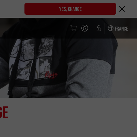
YES, CHANGE
France
ge