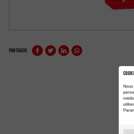
Partager:
Cooki
Nous 
perso
média
utili
Param