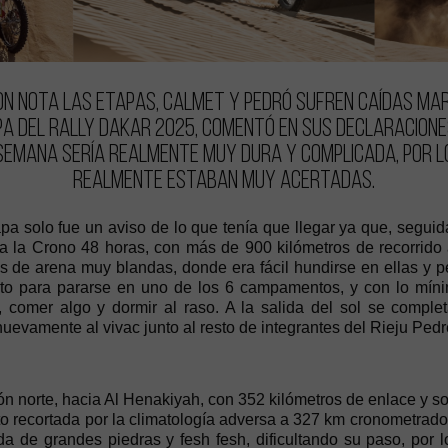
con nota las etapas, Calmet y Pedró sufren caídas Ma
pa del Rally Dakar 2025, comentó en sus declaracione
semana sería realmente muy dura y complicada, por l
realmente estaban muy acertadas.
pa solo fue un aviso de lo que tenía que llegar ya que, seguid
a la Crono 48 horas, con más de 900 kilómetros de recorrido 
de arena muy blandas, donde era fácil hundirse en ellas y per
to para pararse en uno de los 6 campamentos, y con lo míni
 comer algo y dormir al raso. A la salida del sol se compl
nuevamente al vivac junto al resto de integrantes del Rieju Pe
ón norte, hacia Al Henakiyah, con 352 kilómetros de enlace y s
to recortada por la climatología adversa a 327 km cronometrado
da de grandes piedras y fesh fesh, dificultando su paso, por 