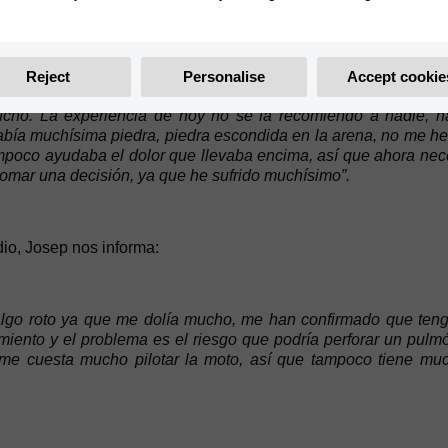
ni las palabras, estoy muerto de frío. Hoy lo he pasado muy
Reject
Personalise
Accept cookie
ído de espaldas y ahora iremos al médico a ver qué tengo, no
cho. La experiencia de hoy no se la recomiendo a nadie, h
bía muchísima piedra, piedra escondida en la arena, no me h
oco ayudaba el dolor que llevaba encima, así que ahora neces
omar una decisión, ya que he sufrido muchísimo”.
dio, Josep nos informa:
lgo roto ya que me dolía mucho, me han confirmado que tengo 
iento y el problema es el riesgo que podría perforar un pulmó
e cuesta mucho pilotar la moto, así que tampoco tiene muc