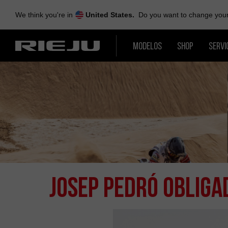
Skip
to
We think you're in
United States.
Do you want to change your 
navigation
Skip
MODELOS
SHOP
SERVI
to
content
JOSEP PEDRÓ OBLIGA