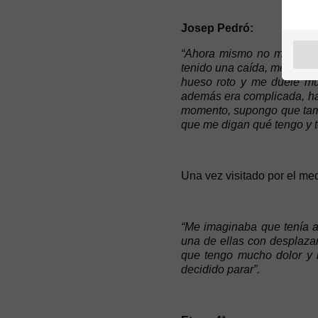
Josep Pedró:
“Ahora mismo no me salen 
tenido una caída, me he ca
hueso roto y me duele mu
además era complicada, ha
momento, supongo que tamp
que me digan qué tengo y t
Una vez visitado por el me
“Me imaginaba que tenía a
una de ellas con desplazam
que tengo mucho dolor y m
decidido parar”.