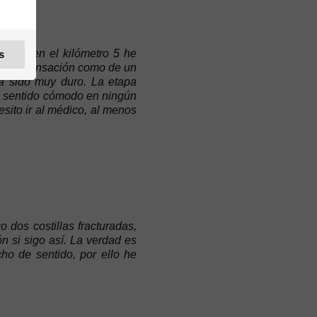
 mal, en el kilómetro 5 he
s
to una sensación como de un
a sido muy duro. La etapa
e sentido cómodo en ningún
ito ir al médico, al menos
dos costillas fracturadas,
n si sigo así. La verdad es
ho de sentido, por ello he