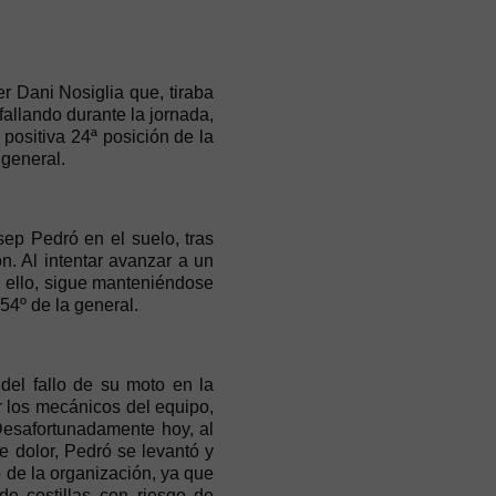
er Dani Nosiglia que, tiraba
fallando durante la jornada,
positiva 24ª posición de la
 general.
ep Pedró en el suelo, tras
n. Al intentar avanzar a un
e ello, sigue manteniéndose
54º de la general.
del fallo de su moto en la
r los mecánicos del equipo,
 Desafortunadamente hoy, al
rte dolor, Pedró se levantó y
 de la organización, ya que
de costillas con riesgo de