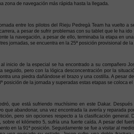
una zona de navegación más rápida hasta la llegada.
jornada entre los pilotos del Rieju Pedregà Team ha vuelto a s
carrera, a pesar de sufrir problemas con su tablet que le ha ido 
ente la navegación, a pesar de ello, terminaba la etapa en una 
res jornadas, se encuentra en la 25ª posición provisional de la
 al inicio de la especial se ha encontrado a su compañero Jos
ha seguido, pero con la lógica desconcentración por la situació
ontra una piedra dañándose el brazo y una costilla. A pesar d
63ª posición de la jornada y superadas estas etapas se coloca el 
dró, que está sufriendo muchísimo en este Dakar. Después 
vo que abandonar, una vez encontrada la avería y reparada po
ción, pero sin opciones respecto a la clasificación general.
, sobre el kilómetro 5, sufría una fuerte caída. A pesar del fue
ento en la 91ª posición. Seguidamente se fue a visitar al medio
a vez revisado su estado, Josep sufre una doble fractura 