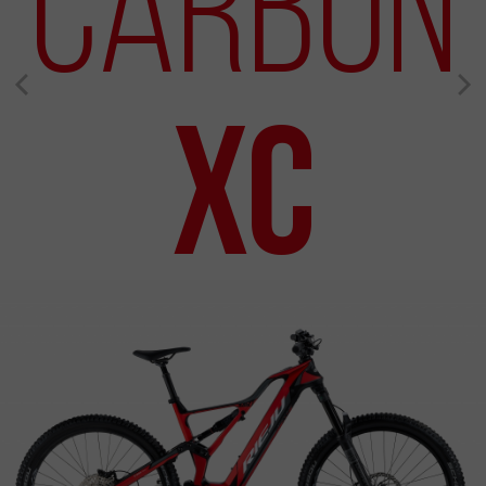
Carbon
XC