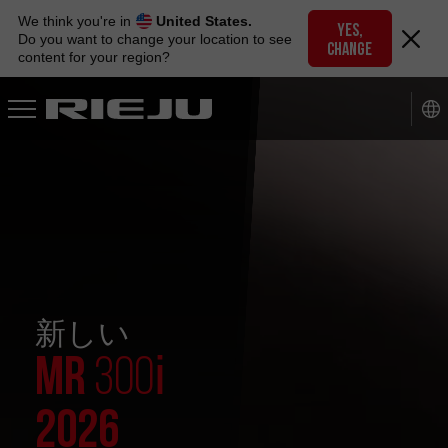
Skip
We think you're in
United States.
to
YES,
Do you want to change your location to see
CHANGE
navigation
content for your region?
Skip
to
content
新しい
i
MR
300
2026