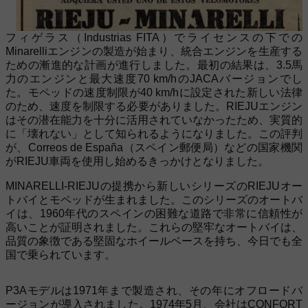
フィゲラス（Industrias FITA）でライセンスの下での
Minarelliエンジンの製造が始まり、統合エンジンを生産する
ための漸進的な計画が進行しました。最初の結果は、3.5馬
力のエンジンと最大速度70 km/hのJACAバージョンでし
た。モペッドの速度制限が40 km/hに設定された新しい法律
のため、速度を制限する必要がありました。RIEJUエンジン
はその潜在能力を十分に活用されていなかったため、実質的
に「壊れない」として知られるようになりました。この評判
が、Correos de España（スペイン郵便局）などの国家機関
がRIEJU車両を使用し始めるきっかけとなりました。
MINARELLI-RIEJUの提携から新しいシリーズのRIEJUオー
トバイとモペッドが生まれました。このシリーズのオートバ
イは、1960年代のスペインの困難な道路で非常に信頼性が
高いことが証明されました。これらの堅牢なオートバイは、
品質の象徴である堅固なホイールベースを持ち、今日でも全
国で乗られています。
P3Aモデルは1971年まで製造され、その年にオフロードバ
ージョンが導入されました。1974年5月、会社はCONFORT