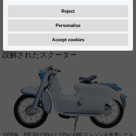
を与えました。
Reject
慎重に計画されたビジネス戦略により、RIEJUは多くのスペ
インの業界の巨人が失敗する中で（小規模でも）生き残るこ
とができました。RIEJUは常にその瞬間を最大限に活用する
Personalise
という初期のアイデアに忠実であり続けました。
Accept cookies
誤解されたスクーター
1959年、RIEJUは50ccと125cc AMCエンジンを使用したス