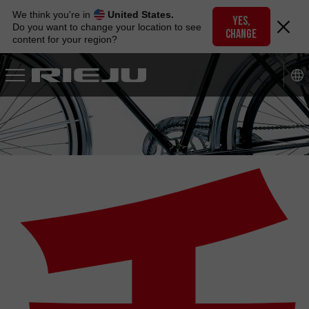
Skip
We think you're in
United States.
to
YES,
Do you want to change your location to see
CHANGE
navigation
content for your region?
Skip
to
content