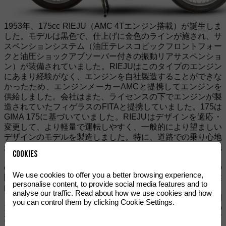
1953年、175cc RIEJU（AMC 4Tエンジン搭載）が誕生しま
した。モデルは黒色で、仕上げに金色のラインが施され、サ
スペンションシステム（油圧テレスコピックフロントフォー
クと油圧ショックアブソーバー付きの振動リアサスペンショ
ン）が装備されていました。RIEJUはこのタイプのエンジン
にあまり経験がなく、エンジンを自社製造することができな
かったため、エンジンメーカーAMCと提携してエンジンを
供給しました。会社はまた、ライセンスの下でエンジンが製
造されていたフィゲラスのFITAと提携していました。175は
GIMA 175に基づいていました。RIEJUはデザインを適応・
変更して、より軽量で運転しやすく、一般的により望ましい
デザインのモデルを製造しました。特に、道路での乗り心地
が非常に快適であるためです。さらに、RIEJUエンジンに施
Cookies
された改善により、燃料消費がより効率的になりました。こ
の特徴が売上の増加に貢献しました。1953年から1961年の
We use cookies to offer you a better browsing experience,
間に5,000台が製造されました。その後（シャーシ）、商業
personalise content, to provide social media features and to
的な運行は別のタイプのエンジン（Hispano Villiers）によ
analyse our traffic. Read about how we use cookies and how
って推進され、さらに4年間続きました。この期間中、年間
you can control them by clicking Cookie Settings.
1,000台の車両が製造されました。ディストリビューターの
大きな需要と175cc RIEJUのパワーが、会社名に大きな名声