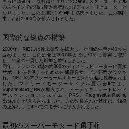
さらに1998年、会社はイタリアのBenelliスクーターモデル
のスペインでの独占輸入業者およびディストリビューターと
なりました。この提携は1999年まで続きました。この期間
中、合計2,000台が輸入されました。
国際的な拠点の構築
2000年、RIEJUは輸出業務を拡大し、年間総生産の40％を
占めました。この割合は2007年までに70％に着実に増加
し、生産の一貫した増加と並行しました。
同年、フランス市場の約300のディストリビューターに直接
サポートを提供するための内部顧客サービス部門が設立さ
れ、RIEJUのアフターセールスサービスが大幅に改善されま
した。マドリードモーターサイクル展示会IIでは、
SupermotardとRRが導入され、アーティキュレートロッド
サスペンションシステム（PRS、Progressive Racing
System）が導入されました。この改良された技術は、価格
の上昇なしにすべてのモデルに導入されました。
最初のスーパーモタード選手権