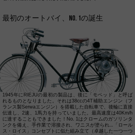
最初のオートバイ、No. 1の誕生
1945年にRIEJUの最初の製品は、後に「モペッド」と呼ば
れるものとなりました。それは38ccの4T補助エンジン（フ
ランス製Serwaエンジン）を搭載した自転車で、後輪に直接
伝達し、2速、1馬力を持っていました。最高速度は40Km/h
に達することもできました！No. 1はクロームのガソリンタ
ンクを備え、手作業で溶接され、ワニスが塗られ...「ロール
ス・ロイス」コンセプトに似た組み立て（卓越した一つ一つ