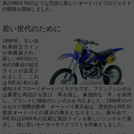
来のMRX 50のような完全に新しいオートバイプロジェクト
の開発を開始しました。
若い世代のために
1998年。古い自
転車組立ライン
が再構築され、
新しいMX50のた
めの3番目の組立
ラインが設置さ
れました。これ
はRIEJU初の若
者向けオフロードオートバイモデルです。ブランドシンボル
は重要な再設計を受け、馬を残し、象徴的な「R」を採用
し、ブランドに独自のシンボルを与えました。1999年のバ
ルセロナ国際自動車・オートバイ展示会は、歴史的なRIEJU
競技オートバイの展示の舞台となりました。展示会で、
RIEJUは1999年の広範な製品ラインを新しいシンボルで展
示し、特に若いモーターサイクリストを対象としました。