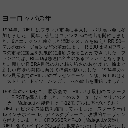
ヨーロッパの年
1994年、RIEJUはフランス市場に参入し、パリ展示会に参
加しました。同年、会社はフランスへの輸出を開始しまし
た。6速エンジンと独立した潤滑システムを備えたRR 50モ
デルの新バージョンなどの革新により、RIEJUは隣国フラン
スの市場に製品を効果的に適応させることができました。フ
ランスでは、RIEJUは急速に名声のあるブランドとなりまし
た。新しいRIERA世代の力と粘り強さのおかげで、輸出と
新しい市場の開拓に向けて準備が整いました。1994年のケ
ルン展示会でのRIEJUのプレゼンテーション後、RIEJUはオ
ーストリア、ドイツ、ハンガリーへの輸出を開始しました。
1995年のバルセロナ展示会で、RIEJUは最初のスクータ
ー、FIRSTを導入しました。このスクーターはイタリアのメ
ーカーMalagutiが製造したF-12モデルに基づいており、
RIEJUはビジネス提携を維持していました。スクーターは
12インチホイール、ディスクブレーキ、攻撃的なデザイン
を備えていました。CROSSERとF-10（Malagutiが製造し、
RIEJU名でスペインで独占的に販売された）も導入されまし