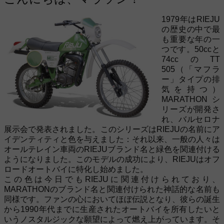
1979年はRIEJU
の歴史の中で最
も重要な年の一
つです。50ccと
74ccのTT
505（「マフラ
ー」タイプの排
気を持つ）
MARATHONシ
リーズが開発さ
れ、バルセロナ
展示会で発表されました。このシリーズはRIEJUの名前にア
イデンティティと色を与えました：それ以来、一般の人々は
オールテレイン車両のRIEJUブランド名と緑色を関連付ける
ようになりました。このモデルの成功により、RIEJUはオフ
ロードオートバイに特化し始めました。
この色は今日でもRIEJUに関連付けられており、
MARATHONのブランド名と関連付けられた神話的な名前も
同様です。ファンの心においてほぼ伝説となり、彼らの誕生
から1990年代までに生産されたオートバイを所有したいと
いうノスタルジックな願望によって燃え上がっています。そ