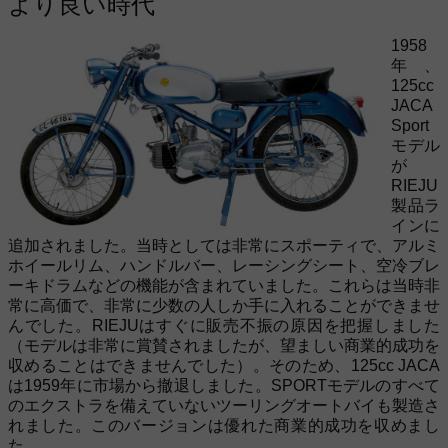
より良い時代
1958
年、
125cc
JACA
Sport
モデル
が
RIEJU
製品ラ
インに
追加されました。当時としては非常にスポーティで、アルミ
ホイールリム、ハンドルバー、レーシングシート、空冷ブレ
ーキドラムなどの機能が含まれていました。これらは当時非
常に高価で、非常に少数の人しか手に入れることができませ
んでした。RIEJUはすぐに販売不振の原因を把握しました
（モデルは非常に賞賛されましたが、望ましい商業的成功を
収めることはできませんでした）。そのため、125cc JACA
は1959年に市場から撤退しました。SPORTモデルのすべて
のエクストラを備えていないツーリングオートバイも製造さ
れました。このバージョンは優れた商業的成功を収めまし
た。