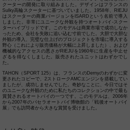
クーターの開発に取り組みました。デザインはフランスの
Sulky高輪スクーターに基づいていました。1958年、RIEJU
はスクーターの商業バージョンをISARDという名前で導入
しました。非常にユニークな外観を持つオートバイ-スクー
ターハイブリッドです。このモデルは商業市場で成功しなか
ったため、会社を失敗に追い込む寸前でした。大胆で大胆な
外観の導入、完璧な仕上げのプロジェクトを市場に導入する
野心（これにより販売価格が大幅に上昇しました）、および
機械的なアクセスの悪さがRIEJUを1960年に生産を中止せ
ざるを得なくしました。販売されたユニットはわずかでし
た。
TAHON（SPORT 125）は、フランスのDernyのわずかに変
更されたコピーで、2ストロークAMCエンジンを搭載してい
ましたが、成功しませんでした。奇妙なことに、今日ではそ
のユニークな外観のために私たちのコレクションの中で最も
賞賛されるオートバイの一つです。このモデルは、2006年
から2007年のバセラオートバイ博物館の「戦後オートバイ
展」でも訪問者から大きな賞賛を受けました。