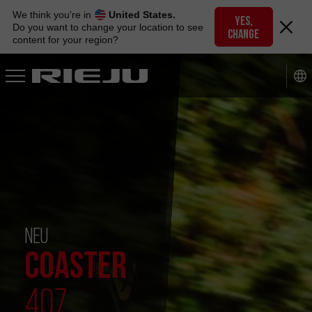
Skip
We think you're in
United States.
to
YES,
Do you want to change your location to see
CHANGE
navigation
content for your region?
Skip
to
content
NEU
COASTER
407