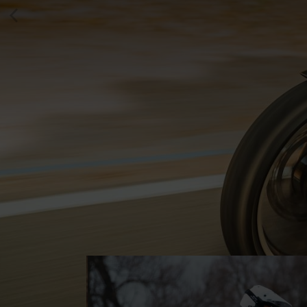
E
Vezi
gam