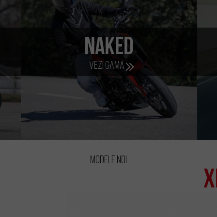
Modele noi
XPLORA
S
557