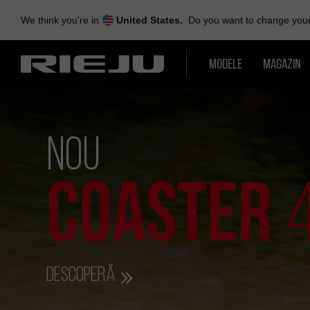
Skip
to
We think you're in
United States.
Do you want to change your 
navigation
Skip
to
MODELE
MAGAZIN
content
NOU
COASTER
Descoperă