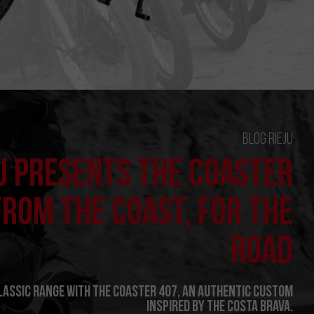
Blog Rieju
U PRESENTS THE COASTER
FROM THE COAST, FOR THE
ROAD
Classic range with the Coaster 407, an authentic custom
inspired by the Costa Brava.