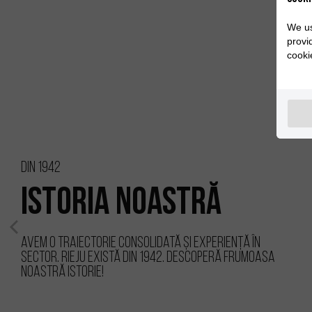
We us
provi
cooki
Din 1942
Istoria Noastră
Avem o traiectorie consolidată și experiență în
sector. RIEJU există din 1942. Descoperă frumoasa
noastră istorie!