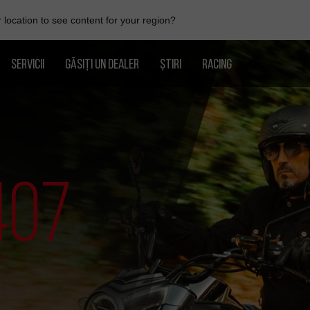
location to see content for your region?
SERVICII
GĂSIȚI UN DEALER
ȘTIRI
RACING
407