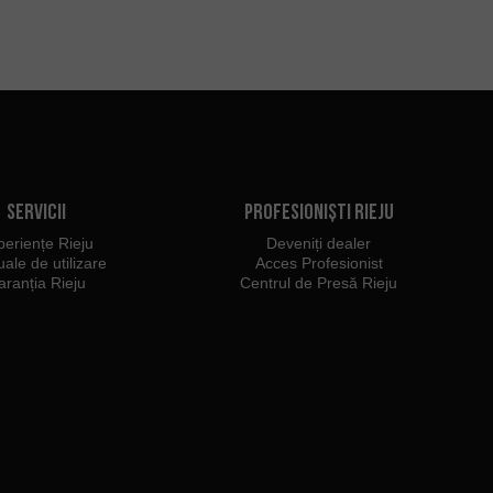
Servicii
Profesioniști Rieju
periențe Rieju
Deveniți dealer
ale de utilizare
Acces Profesionist
aranția Rieju
Centrul de Presă Rieju