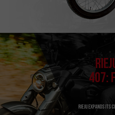
RIEJ
407: 
RIEJU expands its 