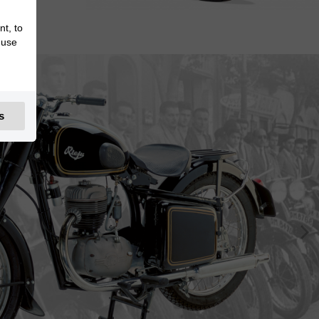
nt, to
 use
s