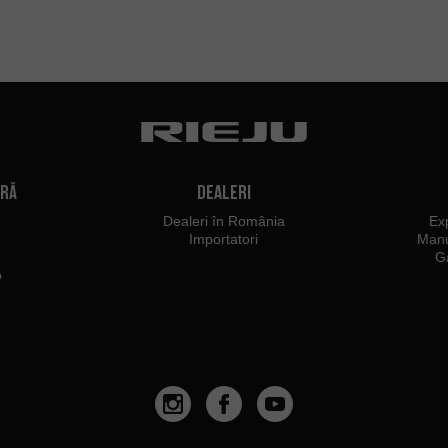
tră
Dealeri
Dealeri în România
Ex
Importatori
Manu
G
o