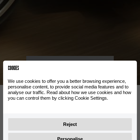
Clas
ᲘᲮᲘᲚᲔᲗ
ᲓᲘᲐᲞᲐᲖᲝᲜᲘ
COOKIES
We use cookies to offer you a better browsing experience,
personalise content, to provide social media features and to
d
Travel
analyse our traffic. Read about how we use cookies and how
you can control them by clicking Cookie Settings.
ᲘᲮᲘᲚᲔᲗ ᲓᲘᲐᲞᲐᲖᲝᲜᲘ
Reject
Personalise