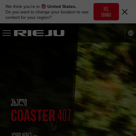
Skip
We think you're in
United States.
to
YES,
Do you want to change your location to see
CHANGE
navigation
content for your region?
Skip
to
content
ᲐᲮᲐᲚᲘ
COASTER
407
ᲐᲦᲛᲝᲐᲩᲘᲜᲔ