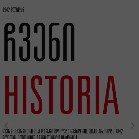
1942 ᲬᲚᲘᲓᲐᲜ
ᲩᲕᲔᲜᲘ
HISTORIA
ᲩᲕᲔᲜ ᲒᲕᲐᲥᲕᲡ ᲛᲧᲐᲠᲘ ᲒᲖᲐ ᲓᲐ ᲒᲐᲛᲝᲪᲓᲘᲚᲔᲑᲐ ᲡᲔᲥᲢᲝᲠᲨᲘ. RIEJU ᲐᲠᲡᲔᲑᲝᲑᲡ 1942
ᲬᲚᲘᲓᲐᲜ. ᲐᲦᲛᲝᲐᲩᲘᲜᲔ ᲩᲕᲔᲜᲘ ᲚᲐᲛᲐᲖᲘ ᲘᲡᲢᲝᲠᲘᲐ!