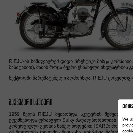
RIEJU-ის სიმძლავრემ დიდი პრესტიჟი მისცა კომპანი
მასშტაბით), მაშინ როცა ბევრი ესპანელი ინდუსტრიის გ
სექტორში წარუმატებელი აღმოჩნდა. RIEJU ყოველთვის
ᲒᲐᲣᲒᲔᲑᲐᲠᲘ ᲡᲙᲣᲢᲔᲠᲘ
COOKIES
1959 წელს RIEJU მუშაობდა სკუტერის შემუშავებაზ
We us
ეფუძნებოდა ფრანგულ Sulky მაღალბორბლიან სკუტერს
provi
კომერციული ვერსია სახელწოდებით ISARD: მოტოციკლ
cooki
ამ მოდელმა თითქმის მიიყვანა კომპანია წარუმატე