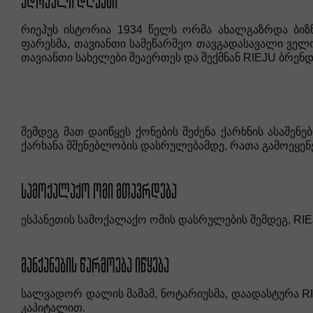
ᲐᲓᲠᲔᲣᲚᲘ ᲓᲦᲔᲔᲑᲘ
რიეჰუს ისტორია 1934 წელს ორმა ახალგაზრდა ბიზნ
ფარესმა, თავიანთი სამეწარმეო თავგადასავალი ველო
თავიანთი სახელები შეაერთეს და შექმნან RIEJU ბრენდი
შემდეგ მათ დაიწყეს ქონების შეძენა ქარხნის ასაშე
ქარხანა მშენებლობის დასრულებამდე, რათა გამოეყენ
ᲡᲐᲛᲝᲥᲐᲚᲐᲥᲝ ᲝᲛᲘ ᲛᲗᲐᲕᲠᲓᲔᲑᲐ
ესპანეთის სამოქალაქო ომის დასრულების შემდეგ, RIEJ
ᲛᲐᲜᲥᲐᲜᲔᲑᲘᲡ ᲬᲐᲠᲛᲝᲔᲑᲐ ᲘᲬᲧᲔᲑᲐ
სალვადორ დალის მამამ, ნოტარიუსმა, დაადასტურა RI
კაპიტალით.