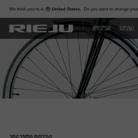
Skip
to
We think you're in
United States.
Do you want to change your 
navigation
Skip
to
ᲛᲝᲓᲔᲚᲔᲑᲘ
ᲛᲐᲦᲐᲖᲘᲐ
content