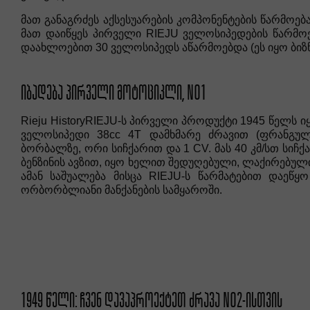
მათ განაგრძეს აქსესუარების კომპონენტების წარმოე
მათ დაიწყეს პირველი RIEJU ველოსიპედების წარმო
დაახლოებით 30 ველოსიპედს აწარმოებდა (ეს იყო ბიზ
ᲘᲑᲐᲓᲔᲑᲐ ᲞᲘᲠᲕᲔᲚᲘ ᲛᲝᲢᲝᲪᲘᲙᲚᲘ, NO1
Rieju HistoryRIEJU-ს პირველი პროდუქტი 1945 წელს იყ
ველოსიპედი 38cc 4T დამხმარე ძრავით (ფრანგული
ბორბალზე, ორი სიჩქარით და 1 CV. მას 40 კმ/სთ სიჩ
ბენზინის ავზით, იყო ხელით შედუღებული, ლაქირებული..
ამან საშუალება მისცა RIEJU-ს წარმატებით დაეწყ
ორბორბლიანი მანქანების სამყაროში.
1949 ᲬᲔᲚᲘ: ᲩᲕᲔᲜ ᲓᲐᲕᲐᲞᲠᲝᲔᲥᲢᲔᲗ ᲫᲠᲐᲕᲐ NO2-ᲘᲡᲗᲕᲘᲡ