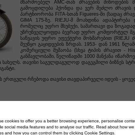
მწარმოებელ AMC-თან ძრავების მიწოდების მი
გამოცდილება ჰქონდა და ვერ შეძლო ძრავის დ
პარტნიორობა FITA-სთან Figueres-ში (სადაც ძრ
GIMA 175-ზე. RIEJU-მ მოახდინა ადაპტირება
რომელიც უფრო მსუბუქი, სამართავი და ზოგადად
უზრუნველყოფდა ბევრად უფრო კომფორტულ მგზა
საწვავის უფრო ეფექტური მოხმარებით (RIEJU ძრ
შეუწყო გაყიდვების ზრდას. 1953- დან 1961 წლამ
კომერციული მუშაობა (სხვა ტიპის ძრავით - Hi
განმავლობაში, წელიწადში 1000 მანქანა იწარმ
ის სახელს. თავისი საგულდაგულოდ დაგეგმილი ბიზნეს სტრ
იგანტი.
 ერთგული რჩებოდა თავისი თავდაპირველი იდეის - ყოველი
ე, 50 და 125cc AMC ძრავების გამოყენებით. დიზაინი
e cookies to offer you a better browsing experience, personalise conte
. 1958 წელს RIEJU-მ წარმოადგინა სკუტერის პროექტის
de social media features and to analyse our traffic. Read about how we
ი-სკუტერის ჰიბრიდი, ძალიან უნიკალური გარეგნობით.
es and how you can control them by clicking Cookie Settings.
ბლობისკენ, რადგან ის არასოდეს ყოფილა წარმატებული