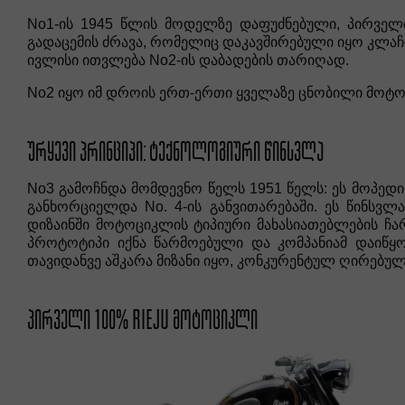
No1-ის 1945 წლის მოდელზე დაფუძნებული, პირველ
გადაცემის ძრავა, რომელიც დაკავშირებული იყო კლაჩთ
ივლისი ითვლება No2-ის დაბადების თარიღად.
No2 იყო იმ დროის ერთ-ერთი ყველაზე ცნობილი მოტო
ᲣᲠᲧᲔᲕᲘ ᲞᲠᲘᲜᲪᲘᲞᲘ: ᲢᲔᲥᲜᲝᲚᲝᲒᲘᲣᲠᲘ ᲬᲘᲜᲡᲕᲚᲐ
No3 გამოჩნდა მომდევნო წელს 1951 წელს: ეს მოპედი
განხორციელდა No. 4-ის განვითარებაში. ეს წინსვ
დიზაინში მოტოციკლის ტიპიური მახასიათებლების ჩარ
პროტოტიპი იქნა წარმოებული და კომპანიამ დაიწყ
თავიდანვე აშკარა მიზანი იყო, კონკურენტულ ღირებუ
ᲞᲘᲠᲕᲔᲚᲘ 100% RIEJU ᲛᲝᲢᲝᲪᲘᲙᲚᲘ