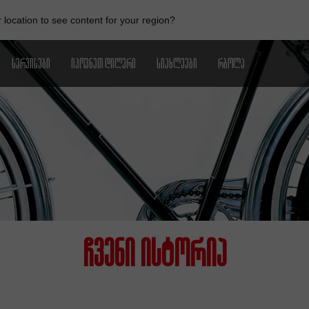
location to see content for your region?
ᲡᲔᲠᲕᲘᲡᲔᲑᲘ
ᲘᲞᲝᲕᲜᲔᲗ ᲓᲘᲚᲔᲠᲘ
ᲡᲘᲐᲮᲚᲔᲔᲑᲘ
ᲠᲑᲝᲚᲐ
ᲩᲕᲔᲜᲘ ᲘᲡᲢᲝᲠᲘᲐ