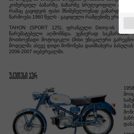
კომერციულ ბაზარზე. ბაზარზე სრულყოფილი პროექტი
რამაც გაყიდვის ფასი მნიშვნელოვნად გაზარდა და 
წარმოება 1960 წელს - გაყიდული რამდენიმე ერთეული
TAHON (SPORT 125), ფრანგული Derny-ის ოდნა
წარუმატებელი აღმოჩნდა. უცნაურად საკმარისი
მოთხოვნადი მოტოციკლი (მისი უნიკალური გარეგნობი
მოდელმა ასევე დიდი მოწონება დაიმსახურა ბასელას მო
2006-2007 თებერვალში.
ᲣᲙᲔᲗᲔᲡᲘ ᲯᲔᲠ
1958
მოი
სამუ
მას 
მოწ
ბაზ
დანა