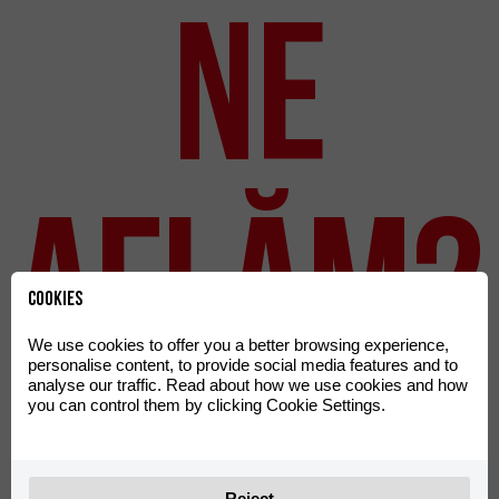
ne
aflăm?
Cookies
We use cookies to offer you a better browsing experience,
personalise content, to provide social media features and to
analyse our traffic. Read about how we use cookies and how
you can control them by clicking Cookie Settings.
Fabrica RIEJU este situată în Figueres (Girona), un oraș din
alt empordà, renumit pentru că este locul unde s-a născut și
a trăit Salvador Dalí. Depozitele pentru piese de schimb și
expediții se află foarte aproape de Figueres (în Vilamalla);
Reject