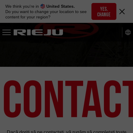
Skip
We think you're in
United States.
to
YES,
Do you want to change your location to see
CHANGE
navigation
content for your region?
Skip
to
content
Contact
Dacă doriți să ne contactați, vă rugăm să completați toate