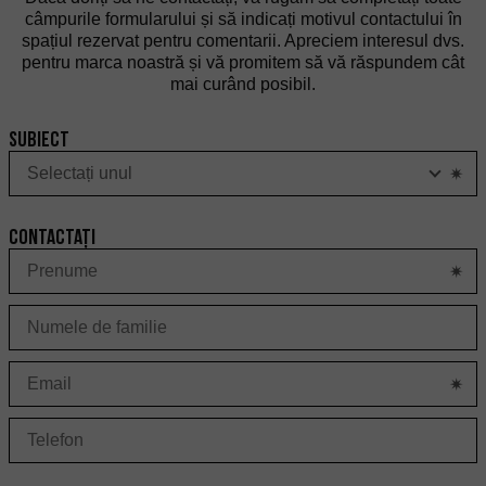
câmpurile formularului și să indicați motivul contactului în
spațiul rezervat pentru comentarii. Apreciem interesul dvs.
pentru marca noastră și vă promitem să vă răspundem cât
mai curând posibil.
Subiect
S
Contactați