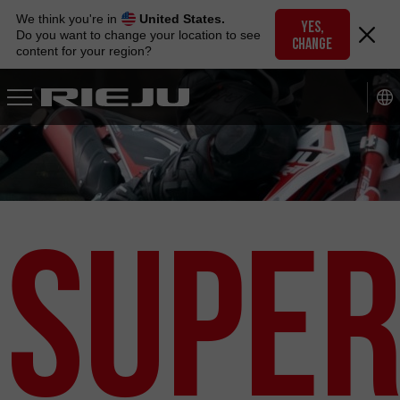
Skip
We think you're in
United States.
to
YES,
Do you want to change your location to see
CHANGE
navigation
content for your region?
Skip
to
content
Supe