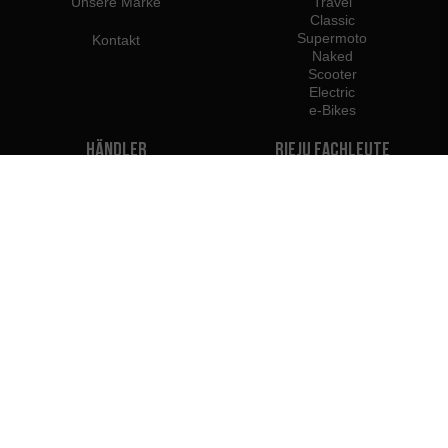
Unsere Marke
Travel
Classic
Supermoto
Kontakt
Naked
Scooter
Electric
e-Bikes
Händler
Rieju Fachleute
Händler in Deutschland
Händler werden
Importeure
Profi-Portal
Rieju Pressezentrum
Wir gehören zu:
Wir empfehlen die
Verwendung: