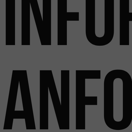
Info
anf