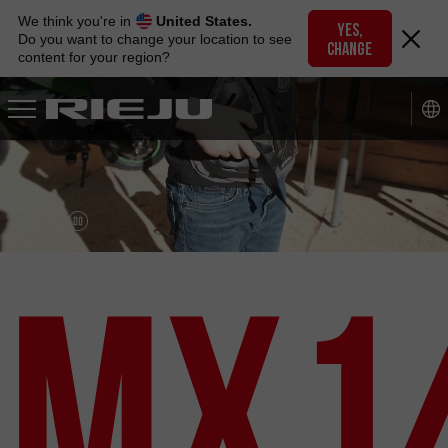
Skip
We think you're in
United States.
to
YES,
Do you want to change your location to see
CHANGE
navigation
content for your region?
Skip
to
content
MX1