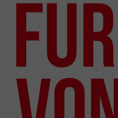
für
von