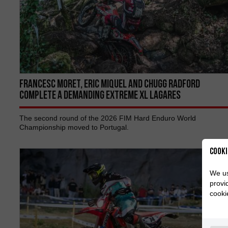
Francesc Moret, Eric Miquel AND Chugg Radford
COMPLETE A DEMANDING EXTREME XL LAGARES
The second round of the 2026 FIM Hard Enduro World
Championship moved to Portugal.
Cooki
We us
provi
cooki