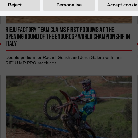
Reject
Personalise
Accept cookie
RIEJU FACTORY TEAM CLAIMS FIRST PODIUMS AT THE
OPENING ROUND OF THE ENDUROGP WORLD CHAMPIONSHIP IN
ITALY
Double podium for Rachel Gutish and Jordi Galera with their
RIEJU MR PRO machines