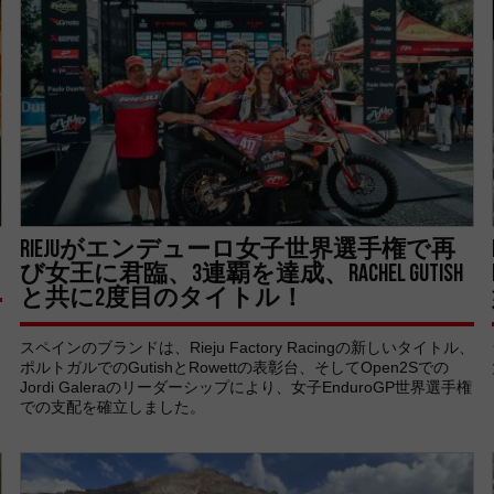
RIEJUがエンデューロ女子世界選手権で再
び女王に君臨、3連覇を達成、RACHEL GUTISH
と共に2度目のタイトル！
スペインのブランドは、Rieju Factory Racingの新しいタイトル、
ポルトガルでのGutishとRowettの表彰台、そしてOpen2Sでの
Jordi Galeraのリーダーシップにより、女子EnduroGP世界選手権
での支配を確立しました。