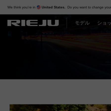
Skip
to
We think you're in
United States.
Do you want to change your 
navigation
Skip
to
モデル
ショ
content