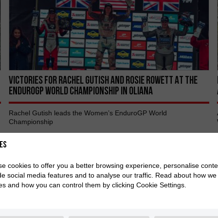
VICTORIES FOR Rachel Gutish AND Rosie Rowett AT THE
ENDUROGP WORLD CHAMPIONSHIP IN OLIANA
Rachel Gutish leads the Women’s EnduroGP World
Championship
es
e cookies to offer you a better browsing experience, personalise conte
de social media features and to analyse our traffic. Read about how we
es and how you can control them by clicking Cookie Settings.