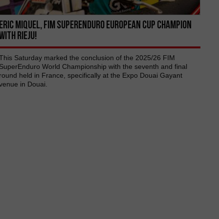
ERIC MIQUEL, FIM SUPERENDURO EUROPEAN CUP CHAMPION
WITH RIEJU!
This Saturday marked the conclusion of the 2025/26 FIM
SuperEnduro World Championship with the seventh and final
round held in France, specifically at the Expo Douai Gayant
venue in Douai.