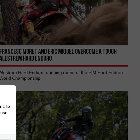
FRANCESC MORET AND ERIC MIQUEL OVERCOME A TOUGH
ALESTREM HARD ENDURO
Alestrem Hard Enduro, opening round of the FIM Hard Enduro
World Championship
nt, to
 use