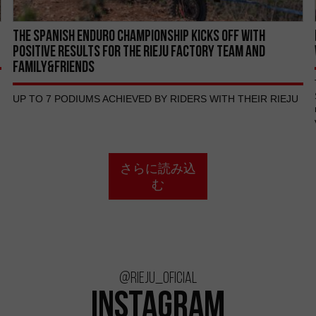
THE SPANISH ENDURO CHAMPIONSHIP KICKS OFF WITH
POSITIVE RESULTS FOR THE RIEJU FACTORY TEAM AND
FAMILY&FRIENDS
UP TO 7 PODIUMS ACHIEVED BY RIDERS WITH THEIR RIEJU
さらに読み込
む
@rieju_oficial
INSTAGRAM