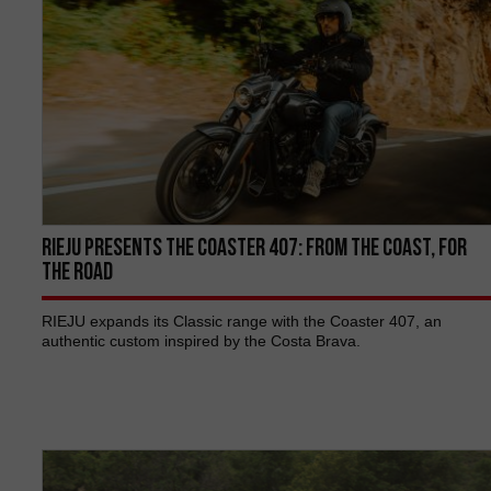
RIEJU PRESENTS THE COASTER 407: FROM THE COAST, FOR
THE ROAD
RIEJU expands its Classic range with the Coaster 407, an
authentic custom inspired by the Costa Brava.