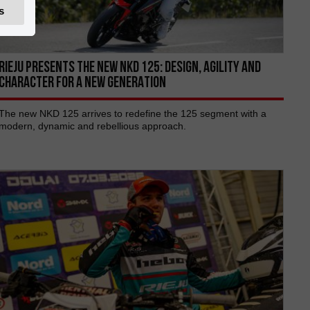
s
RIEJU PRESENTS THE NEW NKD 125: DESIGN, AGILITY AND
CHARACTER FOR A NEW GENERATION
The new NKD 125 arrives to redefine the 125 segment with a
modern, dynamic and rebellious approach.