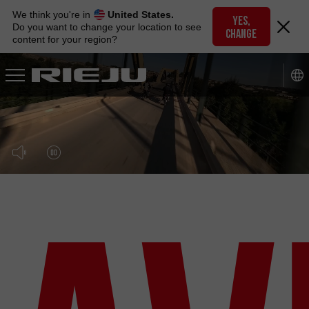
Skip
We think you're in
United States.
to
YES,
Do you want to change your location to see
CHANGE
navigation
content for your region?
Skip
to
content