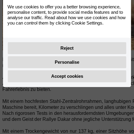
We use cookies to offer you a better browsing experience,
personalise content, to provide social media features and to
analyse our traffic. Read about how we use cookies and how
you can control them by clicking Cookie Settings.
Reject
RIEJU verstärkt sein Engagement für das Trail-Universum mi
Personalise
neuen Horizonten jenseits des Asphalts träumen.
Accept cookies
Ausgestattet mit einem modernen, robusten und leistungssta
Anti-Hopping-Kupplung, vereint die Aventura Rally
307
Tech
Fahrerlebnis zu bieten.
Mit einem hochfesten Stahl-Zentralrohrrahmen, langhubigen F
Maschine bereit, Kilometer zu verschlingen und alles unter Kon
Nach rigorosen Tests in den herausforderndsten Umgebungen
und dem Geist der Rallye Dakar ohne jegliche Unterstützung f
Mit einem Trockengewicht von nur 137 kg, einer Sitzhöhe v