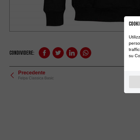
Cooki
Utili
person
traff
Condividere:
su Co
Precedente
Felpa Classica Basic