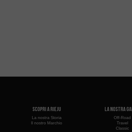
Scopri a Rieju
La Nostra G
La nostra Storia
Off-Road
Il nostro Marchio
Travel
Classic