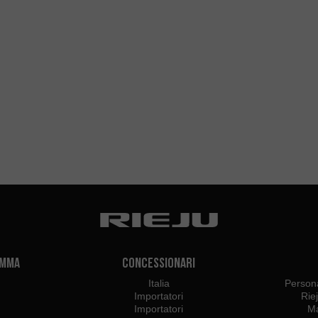
amma
Concessionari
Italia
Persona
Importatori
Rie
Importatori
Ma