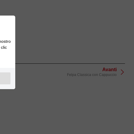
 nostro
clic
Avanti
Felpa Classica con Cappuccio