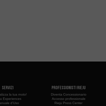
Servizi
Professionisti Rieju
lizza la tua moto!
Diventa Concessionario
ju Experiences
Accesso professionale
nuale d'Uso
Rieju Press Center