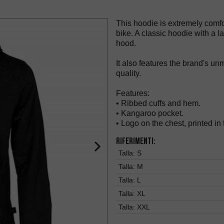
This hoodie is extremely comfo
bike. A classic hoodie with a 
hood.
It also features the brand's un
quality.
Features:
• Ribbed cuffs and hem.
• Kangaroo pocket.
• Logo on the chest, printed in 
Riferimenti:
Talla:
S
Talla:
M
Talla:
L
Talla:
XL
Talla:
XXL