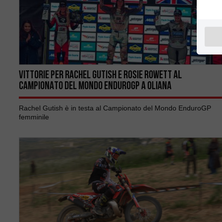
VITTORIE PER Rachel Gutish E Rosie Rowett AL
CAMPIONATO DEL MONDO ENDUROGP A OLIANA
Rachel Gutish è in testa al Campionato del Mondo EnduroGP
femminile