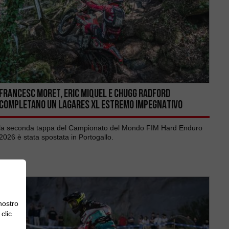
Francesc Moret, Eric Miquel E Chugg Radford
COMPLETANO UN LAGARES XL ESTREMO IMPEGNATIVO
la seconda tappa del Campionato del Mondo FIM Hard Enduro
2026 è stata spostata in Portogallo.
 nostro
clic