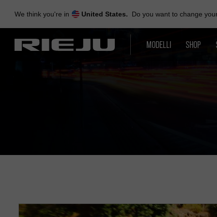
Skip
to
We think you're in
United States.
Do you want to change your 
navigation
Skip
to
MODELLI
SHOP
content