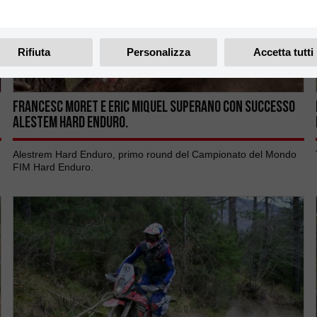
Rifiuta
Personalizza
Accetta tutti
FRANCESC MORET E ERIC MIQUEL SUPERANO CON SUCCESSO
ALESTEM HARD ENDURO.
Alestrem Hard Enduro, primo round del Campionato del Mondo
FIM Hard Enduro.