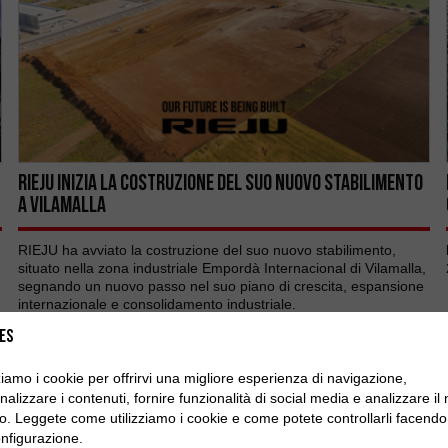
RIEJU inizia la costruzione del suo nuovo stabilimento
a Vilamalla
RIEJU ha avviato la costruzione del suo nuovo stabilimento,
situato nella zona industriale Empordà Internacional di Vilamalla,
segnando un nuovo passo nel suo piano di crescita, espansione
internazionale e consolidamento industriale.
es
zziamo i cookie per offrirvi una migliore esperienza di navigazione,
alizzare i contenuti, fornire funzionalità di social media e analizzare il
ico. Leggete come utilizziamo i cookie e come potete controllarli facendo 
nfigurazione.