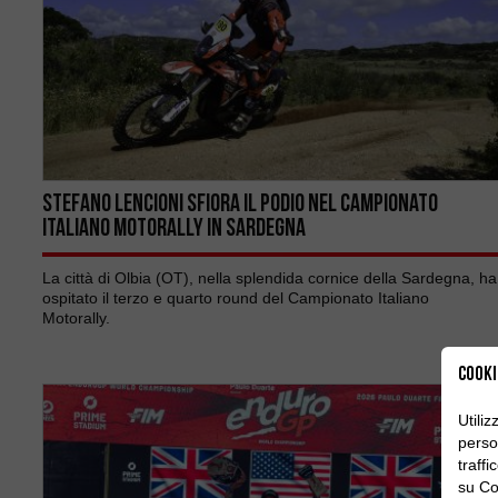
Stefano Lencioni sfiora il podio nel Campionato
Italiano Motorally in Sardegna
La città di Olbia (OT), nella splendida cornice della Sardegna, ha
ospitato il terzo e quarto round del Campionato Italiano
Motorally.
Cooki
Utili
person
traff
su Co