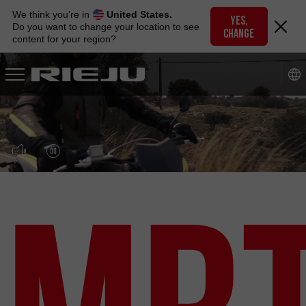
Skip
We think you're in
United States.
to
YES,
Do you want to change your location to see
CHANGE
navigation
content for your region?
Skip
to
content