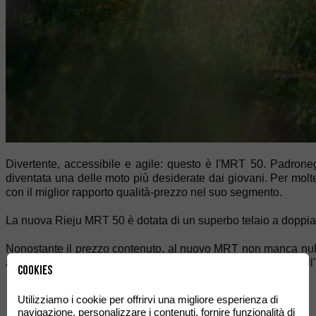
Divertente, accessibile e agile: questo è l'MRT 50. Padrone
diventata una delle moto più desiderate dai giovani. Per molte r
con il miglior rapporto qualità-prezzo nel suo segmento.
La nuova Rieju MRT 50 è dotata di un superbo telaio a doppia t
Nonostante il prezzo contenuto, al nuovo MRT non manca nulla:
a lunga escursione e pneumatici misti per volare bene sia sull'a
Cookies
Utilizziamo i cookie per offrirvi una migliore esperienza di
navigazione, personalizzare i contenuti, fornire funzionalità di