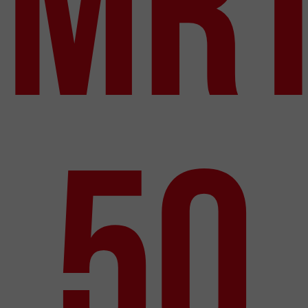
MR
50