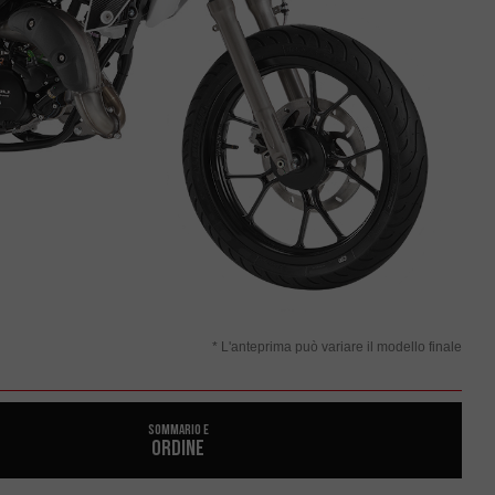
* L'anteprima può variare il modello finale
SOMMARIO E
ORDINE