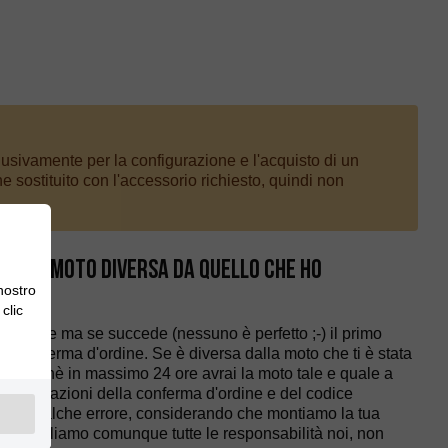
sclusivamente per la configurazione e l'acquisto di un
e sostituito con l'accessorio richiesto, quindi non
ta una moto diversa da quello che ho
 nostro
clic
ccadere ma se succede (nessuno è perfetto ;-) il primo
tua conferma d'ordine. Se è diversa dalla moto che ti è stata
e perchè in massimo 24 ore avrai la moto tale e quale a
le indicazioni della conferma d'ordine e del codice
re qualche errore, considerando che montiamo la tua
i accolliamo comunque tutte le responsabilità noi, non