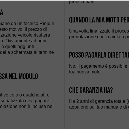
preoccuparti.
ta
Quando la mia moto per
mano da un tecnico Rieju e
sto motivo, il prezzo di
Una volta finalizzato il proce
zzazione veicolo risulterà
prenotazione che ci aiuta a p
ra. Ovviamente ad ogni
 a quelli aggiunti
 della schermata al termine
Posso pagarla direttam
No. Il pagamento è possibile 
tua nuova moto.
essa nel modulo
Che garanzia ha?
ul veicolo o qualche altro
rsonalizzata devi pagare il
Ha 2 anni di garanzia totale
colazione non è inclusa nel
appaiono sul tuo manuale di 