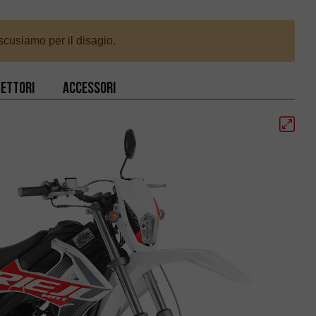
scusiamo per il disagio.
ettori
Accessori