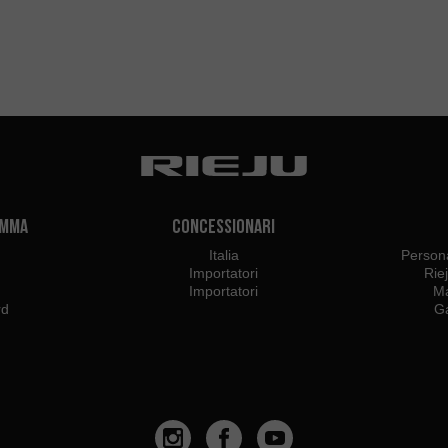
amma
Concessionari
Italia
Persona
Importatori
Rie
Importatori
Ma
rd
Ga