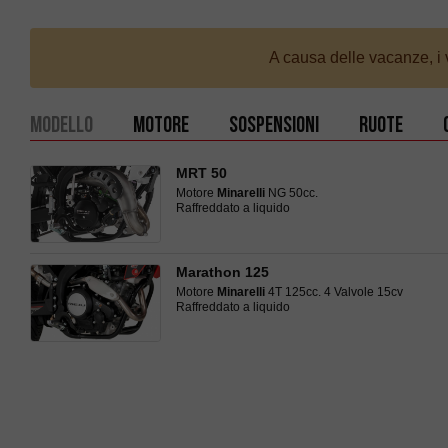
A causa delle vacanze, i v
Modello
Motore
Sospensioni
Ruote
MRT 50
Motore
Minarelli
NG 50cc.
Raffreddato a liquido
Marathon 125
Motore
Minarelli
4T 125cc. 4 Valvole 15cv
Raffreddato a liquido