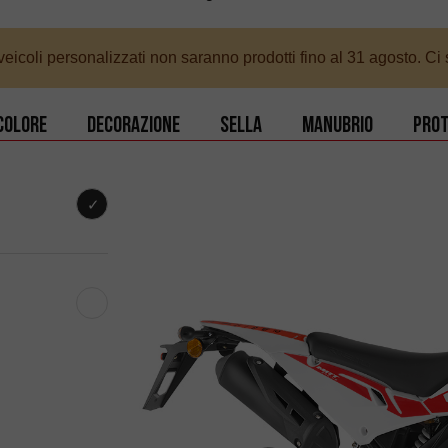
eicoli personalizzati non saranno prodotti fino al 31 agosto. Ci 
Colore
Decorazione
Sella
Manubrio
Prot