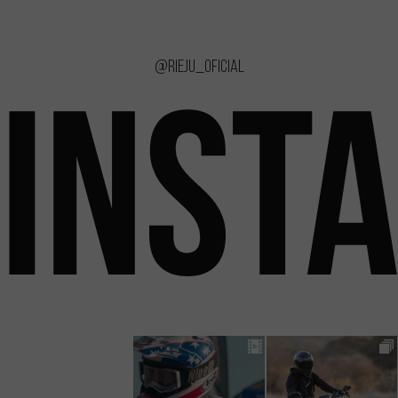
@rieju_oficial
INST