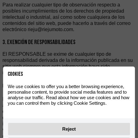
Para realizar cualquier tipo de observación respecto a
posibles incumplimientos de los derechos de propiedad
intelectual o industrial, así como sobre cualquiera de los
contenidos del sitio web, puede hacerlo a través del correo
electrónico rieju@riejumoto.com.
3. EXENCIÓN DE RESPONSABILIDADES
El RESPONSABLE se exime de cualquier tipo de
responsabilidad derivada de la información publicada en su
sitio web siempre que esta información haya sido
manipulada o introducida por un tercero ajeno al mismo.
Cookies
Uso de Cookies
We use cookies to offer you a better browsing experience,
personalise content, to provide social media features and to
analyse our traffic. Read about how we use cookies and how
Este sitio web de puede utilizar cookies técnicas (pequeños
you can control them by clicking Cookie Settings.
archivos de información que el servidor envía al ordenador
de quien accede a la página) para llevar a cabo
determinadas funciones que son consideradas
imprescindibles para el correcto funcionamiento y
Reject
visualización del sitio. Las cookies utilizadas tienen, en todo
caso, carácter temporal, con la única finalidad de hacer más