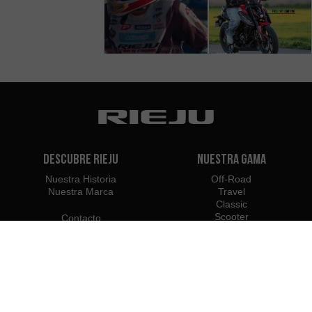
Descubre Rieju
Nuestra Gama
Nuestra Historia
Off-Road
Nuestra Marca
Travel
Classic
Scooter
Contacto
Electric
e-Bikes
Distribuidores
Rieju Profesionales
Concesionarios en Argentina
Hazte Distribuidor o
Importadores
Importador