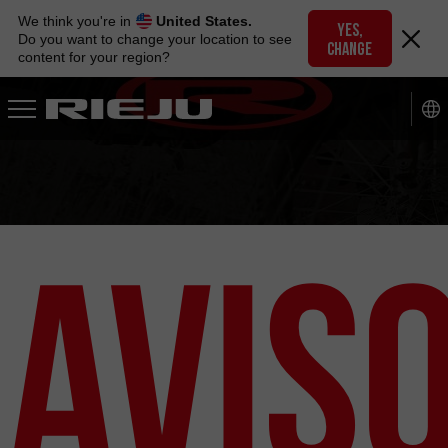
Skip
We think you're in
United States.
to
YES,
Do you want to change your location to see
CHANGE
navigation
content for your region?
Skip
to
content
Avis