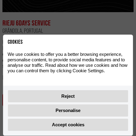
Rieju 6Days Service
Grândola, Portugal
Cookies
RIEJU estará presente en la 100ª Edición de los
International Six Days of Enduro (ISDE), que se celebrará
del 12 al 17 de octubre de 2026 en Grândola, en la región
We use cookies to offer you a better browsing experience,
personalise content, to provide social media features and to
del Alentejo (Portugal). La firma española participará de
analyse our traffic. Read about how we use cookies and how
forma oficial y ofrecerá su reconocido...
you can control them by clicking Cookie Settings.
Próxima fecha
12
- 17
octubre 2026
octubre 2026
Reject
MÁS INFORMACIÓN
Personalise
Accept cookies