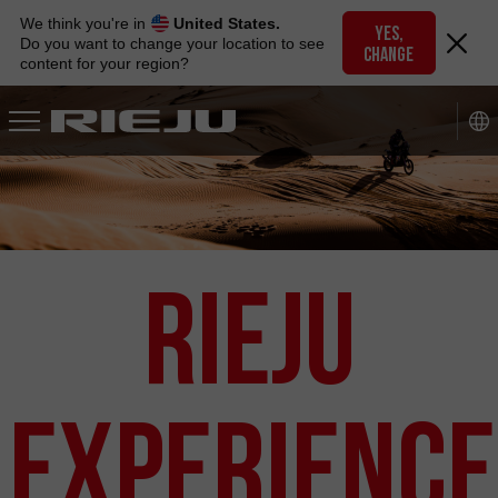
Skip
We think you're in
United States.
to
YES,
Do you want to change your location to see
CHANGE
navigation
content for your region?
Skip
to
content
Rieju
Experience