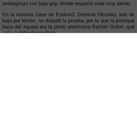
pedregosas con bajo grip, donde requería estar muy atento.
En la máxima clase de Enduro3, Dominik Olszowy, aún de
baja por lesión, no disputó la prueba, por lo que la principal
baza del equipo era la piloto americana Rachel Gutish, que
salía a defender su título.
El viernes por la tarde, en la población de Custonaci, se
celebraba el tradicional SuperTest, que, en este caso, se
aprovechó una zona de cantera de mármol para marcar la
pista. Como era de esperar, la primera Campeona del Mundo
de Enduro americana, Rachel Gutish, demostraba su gran
velocidad y técnica, para marcar el mejor crono entre las
Women’s.
Precisamente anotar que la categoría Women’s comparte
dos clases, EW y JW (Júnior), por lo que estuvo muy reñida.
El sábado, Gutish atacaba desde los inicios, completando la
primera vuelta en la segunda posición provisional, pero
seguidamente recibía una penalización de un minuto, que la
dejaba atrás, a pesar de ello, Rachel no perdía la
concentración, lograba recuperar posiciones y terminaba en
la segunda plaza del podio. El domingo, la competitividad