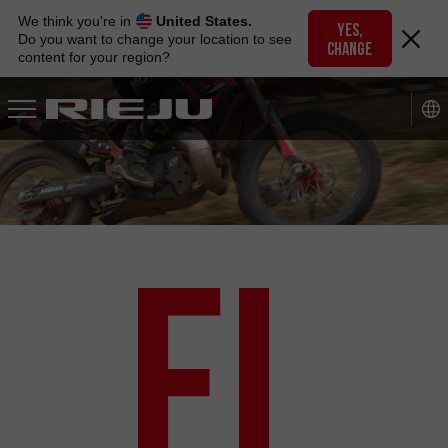
Skip
We think you're in
United States.
to
YES,
Do you want to change your location to see
CHANGE
navigation
content for your region?
Skip
to
content
EL