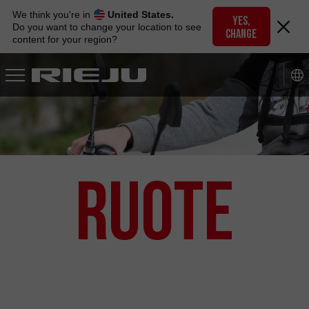
Skip
We think you're in
United States.
to
YES,
Do you want to change your location to see
CHANGE
navigation
content for your region?
Skip
to
content
Ruote