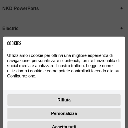
NKD PowerParts
Electric
Cookies
Abbigliamento
Utilizziamo i cookie per offrirvi una migliore esperienza di
navigazione, personalizzare i contenuti, fornire funzionalità di
social media e analizzare il nostro traffico. Leggete come
utilizziamo i cookie e come potete controllarli facendo clic su
Al momento non ci sono prodotti
Configurazione.
Rifiuta
@rieju_oficial
Personalizza
Accetta tutti