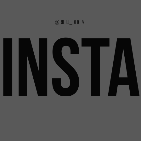
@rieju_oficial
INST