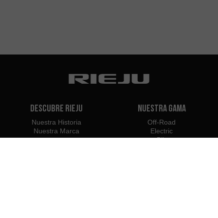
Descubre Rieju
Nuestra Gama
Nuestra Historia
Off-Road
Nuestra Marca
Electric
e-Bikes
Contacto
Distribuidores
Rieju Profesionales
Concesionarios en Paraguay
Hazte Distribuidor o
Importador
Acceso Profesionales
Rieju Press Center