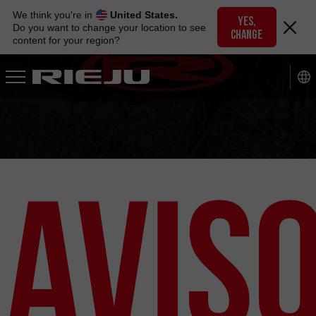
Skip
We think you're in
United States.
to
YES,
Do you want to change your location to see
CHANGE
navigation
content for your region?
Skip
to
content
Avis