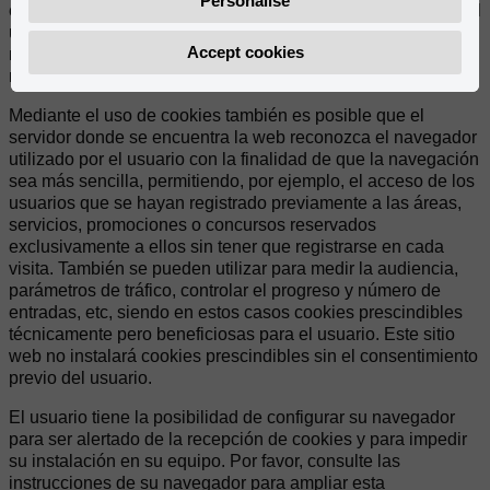
Personalise
eficaz la navegación, y desaparecen al terminar la sesión del
usuario. En ningún caso, estas cookies proporcionan por sí
Accept cookies
mismas datos de carácter personal y no se utilizarán para la
recogida de los mismos.
Mediante el uso de cookies también es posible que el
servidor donde se encuentra la web reconozca el navegador
utilizado por el usuario con la finalidad de que la navegación
sea más sencilla, permitiendo, por ejemplo, el acceso de los
usuarios que se hayan registrado previamente a las áreas,
servicios, promociones o concursos reservados
exclusivamente a ellos sin tener que registrarse en cada
visita. También se pueden utilizar para medir la audiencia,
parámetros de tráfico, controlar el progreso y número de
entradas, etc, siendo en estos casos cookies prescindibles
técnicamente pero beneficiosas para el usuario. Este sitio
web no instalará cookies prescindibles sin el consentimiento
previo del usuario.
El usuario tiene la posibilidad de configurar su navegador
para ser alertado de la recepción de cookies y para impedir
su instalación en su equipo. Por favor, consulte las
instrucciones de su navegador para ampliar esta