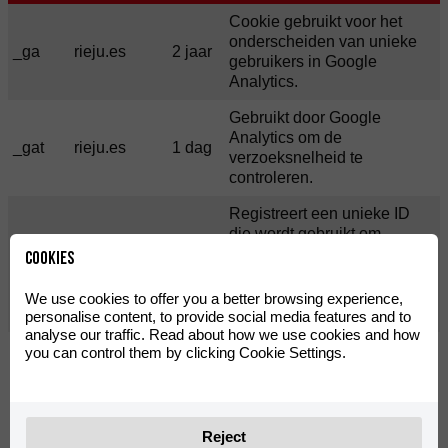
Cookie gebruikt voor het
onderscheiden van unieke
_ga
rieju.es
2 jaar
gebruikers in Google
Analytics.
Gebruikt door Google
Analytics om de
_gat
rieju.es
1 dag
verzoeksnelheid te
controleren.
Registreert een unieke ID
die wordt gebruikt om
statistische gegevens te
Cookies
_gid
Eigen
1 dag
genereren over hoe de
bezoeker de website
We use cookies to offer you a better browsing experience,
gebruikt.
personalise content, to provide social media features and to
analyse our traffic. Read about how we use cookies and how
Verzamelt gegevens over de
you can control them by clicking Cookie Settings.
bezoeken van de gebruiker
vuid
vimeo.com
2 jaar
aan de website, zoals welke
pagina's zijn gelezen.
Reject