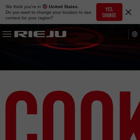
Skip
We think you're in
United States.
to
YES,
Do you want to change your location to see
CHANGE
navigation
content for your region?
Skip
to
content
Cook