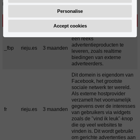
Categorie: Marketing
Personalise
Naam
Domein
Duur
Informatie
Accept cookies
Gebruikt door Facebook om
een reeks
advertentieproducten te
_fbp
rieju.es
3 maanden
leveren, zoals realtime
biedingen van externe
adverteerders.
Dit domein is eigendom van
Facebook, het grootste
sociale netwerk ter wereld.
Als externe hostprovider
verzamelt het voornamelijk
gegevens over de interesses
fr
rieju.es
3 maanden
van gebruikers via widgets
zoals de "vind ik leuk"-knop
die op veel websites te
vinden is. Dit wordt gebruikt
om gerichte advertenties aan