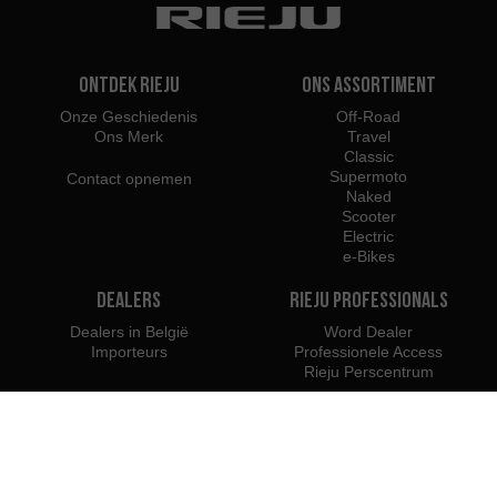
Ontdek Rieju
Ons assortiment
Onze Geschiedenis
Off-Road
Ons Merk
Travel
Classic
Supermoto
Contact opnemen
Naked
Scooter
Electric
e-Bikes
Dealers
Rieju Professionals
Dealers in België
Word Dealer
Importeurs
Professionele Access
Rieju Perscentrum