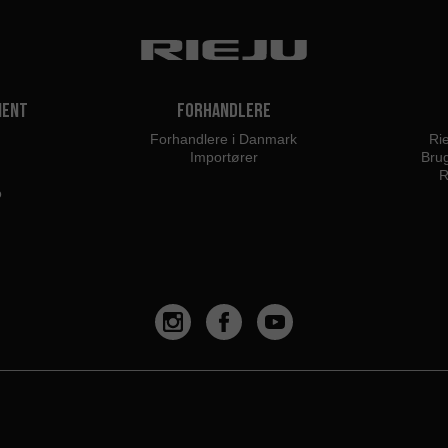
ment
Forhandlere
Forhandlere i Danmark
Ri
Importører
Brug
R
o