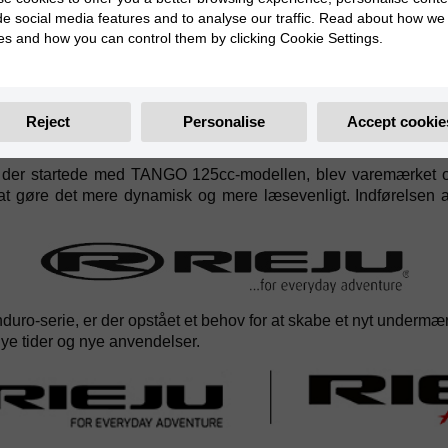
de social media features and to analyse our traffic. Read about how we
es and how you can control them by clicking Cookie Settings.
Reject
Personalise
Accept cookie
i, der startede med TANGO 125cc-modellen, blev varemærket o
 at gøre det mere dynamisk og mere læsevenligt. Indførelsen a
nduro-serie, er der opstået et behov for at skabe et nyt unde
nye tider og nye anvendelser.