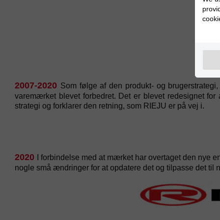
provi
cooki
2007-2020
Som følge af den produkt- og brugerstrateg
varemærket blevet forbedret. Det er blevet redesignet for
strategi og forklarer den retning, som RIEJU er på vej i.
2020
I forbindelse med at mærket har overtaget den nye e
nogle små ændringer for at opdatere det og tilpasse det til 