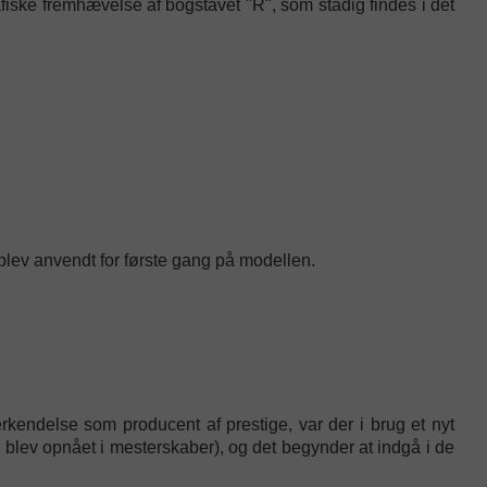
fiske fremhævelse af bogstavet "R", som stadig findes i det
blev anvendt for første gang på modellen.
erkendelse som producent af prestige, var der i brug et nyt
lev opnået i mesterskaber), og det begynder at indgå i de