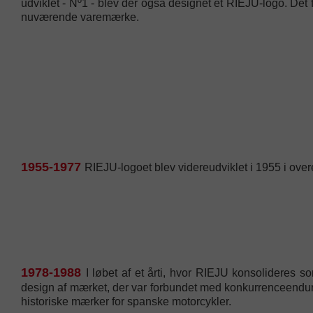
udviklet - Nº1 - blev der også designet et RIEJU-logo. Det
nuværende varemærke.
1955-1977
RIEJU-logoet blev videreudviklet i 1955 i ove
1978-1988
I løbet af et årti, hvor RIEJU konsolideres s
design af mærket, der var forbundet med konkurrenceendur
historiske mærker for spanske motorcykler.