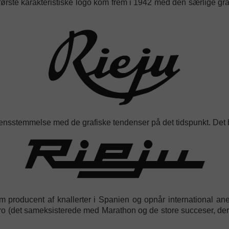
 første karakteristiske logo kom frem i 1942 med den særlige gra
rensstemmelse med de grafiske tendenser på det tidspunkt. Det 
om producent af knallerter i Spanien og opnår international an
o (det sameksisterede med Marathon og de store succeser, der b