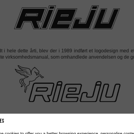
dt i hele dette årti, blev der i 1989 indført et logodesign med 
ste virksomhedsmanual, som omhandlede anvendelsen og de gr
 radikal ændring af virksomhedens image, og i 1999 blev et he
es
også anvendt på alle produkter. RIEJU-varemærket vendte endnu 
e cookies to offer you a better browsing experience, personalise conte