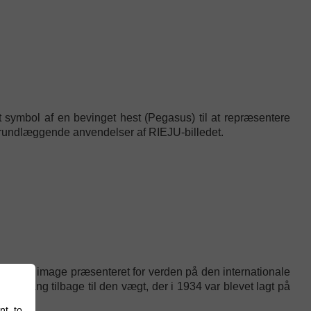
et symbol af en bevinget hest (Pegasus) til at repræsentere
undlæggende anvendelser af RIEJU-billedet.
lt nyt image præsenteret for verden på den internationale
en gang tilbage til den vægt, der i 1934 var blevet lagt på
nt, to