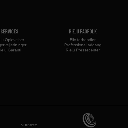
Services
Rieju fagfolk
eju Oplevelser
Bliv forhandler
ervejledninger
Professionel adgang
ieju Garanti
Rieju Pressecenter
Vi tilhører: