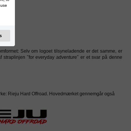
 use
s
mformet: Selv om logoet tilsyneladende er det samme, er
f straplinjen "for everyday adventure" er et svar på denne
rmærke: Rieju Hard Offroad. Hovedmærket gennemgår også