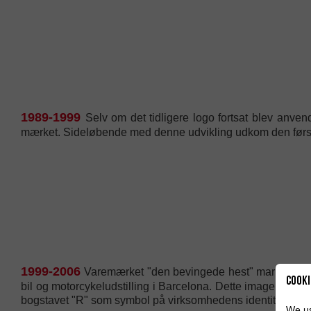
1989-1999
Selv om det tidligere logo fortsat blev anven
mærket. Sideløbende med denne udvikling udkom den før
1999-2006
Varemærket "den bevingede hest" markerede en
Cooki
bil og motorcykeludstilling i Barcelona. Dette image blev 
bogstavet "R" som symbol på virksomhedens identitet.
We us