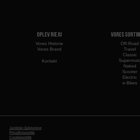
Oplev Rieju
Vores sorti
Vores Historie
Off-Road
Vores Brand
Travel
Classic
Supermot
Kontakt
Naked
Scooter
Electric
e-Bikes
Juridisk rådgivning
Privatlivspolitik
Cookiepolitik