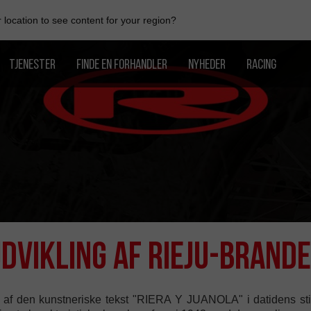
location to see content for your region?
TJENESTER
FINDE EN FORHANDLER
NYHEDER
RACING
dvikling af Rieju-brand
t af den kunstneriske tekst "RIERA Y JUANOLA" i datidens sti