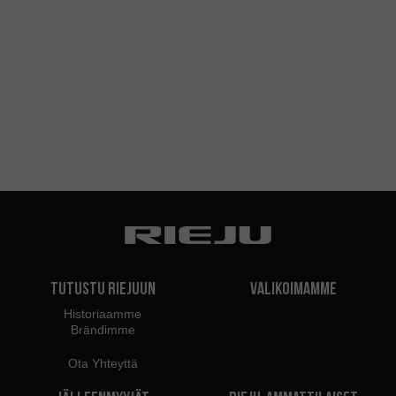
Tutustu Riejuun
Valikoimamme
Historiaamme
Brändimme
Ota Yhteyttä