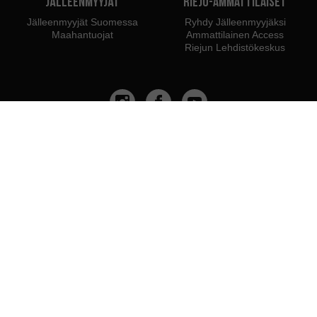
Jälleenmyyjät
Rieju-ammattilaiset
Jälleenmyyjät Suomessa
Ryhdy Jälleenmyyjäksi
Maahantuojat
Ammattilainen Access
Riejun Lehdistökeskus
Me kuulumme:
Suosittelemme käyttämään:
PYME INNOVADORA
Válido hasta el 19 de enero de 2026