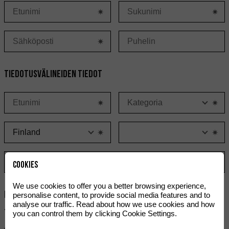
Tiedotusvälineiden tiedot
K
Maa
K
Cookies
We use cookies to offer you a better browsing experience,
Postitus
personalise content, to provide social media features and to
analyse our traffic. Read about how we use cookies and how
Tiedot, jotka haluat saada sähköpostitse.:
you can control them by clicking Cookie Settings.