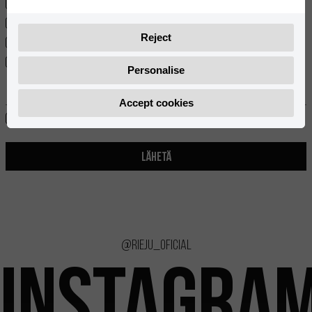
Lehdistötiedotteet
Uutiskirje
Reject
Kilpailu
Muut tiedotteet
Personalise
Accept cookies
Kyllä, olen lukenut ja hyväksyn
tietosuojakäytännön
LÄHETÄ
@rieju_oficial
INSTAGRA