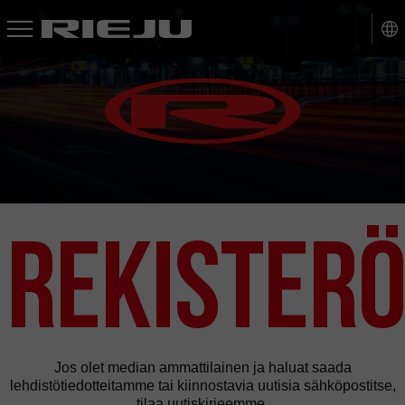
Skip
to
navigation
Skip
to
content
Rekister
Jos olet median ammattilainen ja haluat saada
lehdistötiedotteitamme tai kiinnostavia uutisia sähköpostitse,
tilaa uutiskirjeemme.