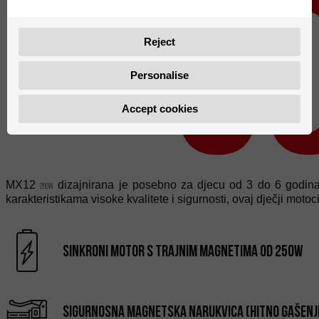
G
Reject
Personalise
Accept cookies
MX12
dizajnirana je posebno za djecu od 3 do 6 godina, 
250W
karakteristikama visoke kvalitete i sigurnosti, ovaj dječji moto
Sinkroni motor s trajnim magnetima od 250W
Sigurnosna magnetska narukvica (hitno gašenj