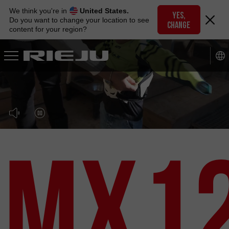
Skip
We think you're in
United States.
to
YES,
Do you want to change your location to see
CHANGE
navigation
content for your region?
Skip
to
content
MX1