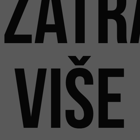
Zatr
više