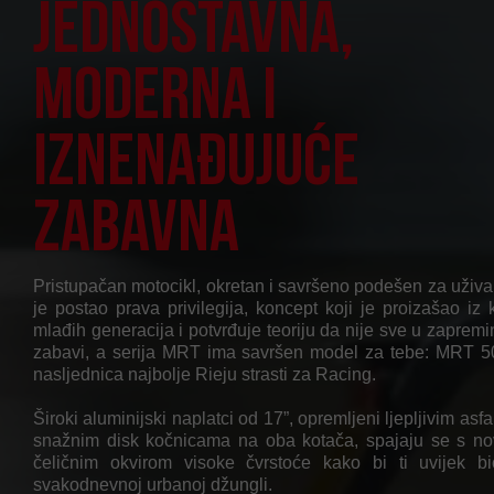
Jednostavna,
moderna i
iznenađujuće
zabavna
Pristupačan motocikl, okretan i savršeno podešen za uživa
je postao prava privilegija, koncept koji je proizašao iz 
mlađih generacija i potvrđuje teoriju da nije sve u zapremin
zabavi, a serija MRT ima savršen model za tebe: MRT 5
nasljednica najbolje Rieju strasti za Racing.
Široki aluminijski naplatci od 17”, opremljeni ljepljivim as
snažnim disk kočnicama na oba kotača, spajaju se s no
čeličnim okvirom visoke čvrstoće kako bi ti uvijek b
svakodnevnoj urbanoj džungli.