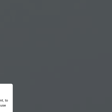
nt, to
 use