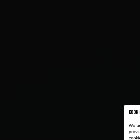
Cooki
We us
provi
cooki