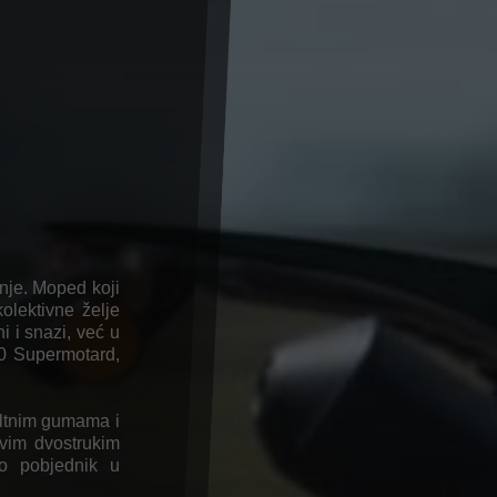
nje. Moped koji
kolektivne želje
i i snazi, već u
0 Supermotard,
faltnim gumama i
vim dvostrukim
io pobjednik u