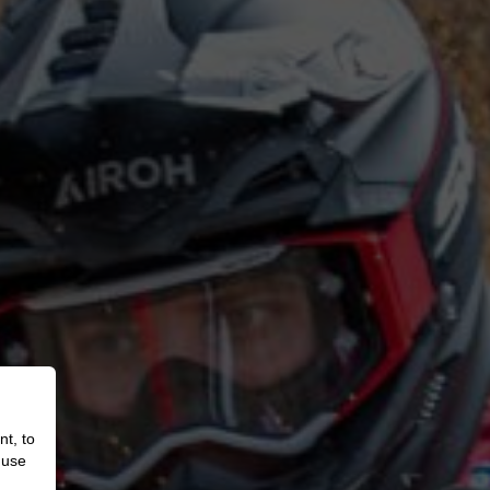
nt, to
 use