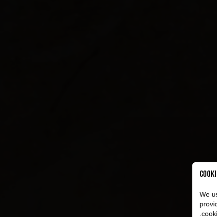
Cooki
We us
provi
cooki