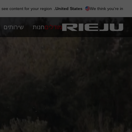
Ski
t
see content for your region?
United States.
We think you're in
navigatio
Ski
t
מודלים
חנות
שירותים
conten