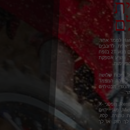
ת
ם
ה-RIEJU MR PRO 300i MY26 החדש מעלה את ה-Hard Enduro לממד אחר.
אלית לרוכבים
שמחפשים לדחוף כל אתגר לקצה. מתחת לעיצוב החד שלה פועם מנוע 2T בנפח
וכנן ויוצר בספרד, ומציע אספקת
הפעימות.
גל. בזכות שלושה
ל סביבה. המצמד
הנגדי מבטיחים
ר.
מצויד במזלגות KYB עם טיפול נגד חיכוך DLC, כידון Renthal Fatbar, תפסני X-
Trig Rocs, חישוקי Excel עם צמיגי Michelin Enduro Medium, מגני ידיים
 ה-PRO הזה הוא עילית טהורה. קלה,
לך חזק, או לך