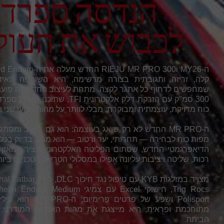
הנדסה ספרדי
לכבוש את העול
קלה, זריזה ותגובתית בצורה מרשימה, היא השותפה האידי
300 סמ"ק עם הזרקת דלק אלקטרונית TFI, שת
כוח מדויקת, עוצמתית ומבוקרת, מבלי לוותר על מהות מנועי שני 
ה-MR PRO החדש לא רק שואג בעוצמה: הוא גם חושב ומסת
מפות כוח לבחירה — תחרותי, יער ורטוב — הוא מגיב בדיוק בכ
הדיאפרגמטי החדש, שסתום הפליטה האלקטרוני והציר המאזן 
רכות, שליטה ויציבות עליונה אפילו במסלולי הטריאל הטכניים ביות
Polisport ושפע של פרטים פרימיום,
מתוחכמת ופראית, היא מייצגת את מהות האנדורו המודרני: 
הביתה.