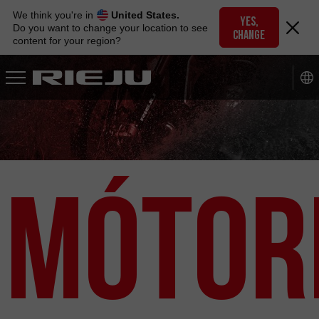
Skip
We think you're in
United States.
to
YES,
Do you want to change your location to see
CHANGE
navigation
content for your region?
Skip
to
content
Mótor