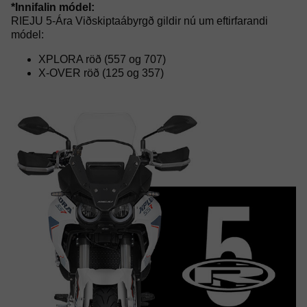
*Innifalin módel:
RIEJU 5-Ára Viðskiptaábyrgð gildir nú um eftirfarandi
módel:
XPLORA röð (557 og 707)
X-OVER röð (125 og 357)