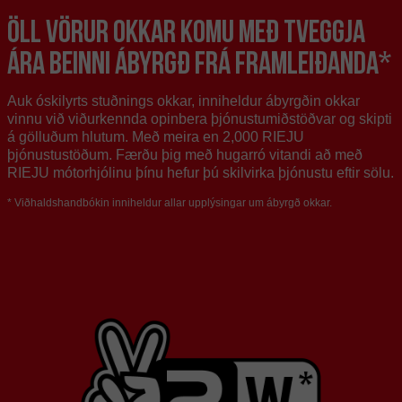
ÖLL VÖRUR OKKAR KOMU MEÐ TVEGGJA
ÁRA BEINNI ÁBYRGÐ FRÁ FRAMLEIÐANDA*
Auk óskilyrts stuðnings okkar, inniheldur ábyrgðin okkar
vinnu við viðurkennda opinbera þjónustumiðstöðvar og skipti
á gölluðum hlutum. Með meira en 2,000 RIEJU
þjónustustöðum. Færðu þig með hugarró vitandi að með
RIEJU mótorhjólinu þínu hefur þú skilvirka þjónustu eftir sölu.
* Viðhaldshandbókin inniheldur allar upplýsingar um ábyrgð okkar.