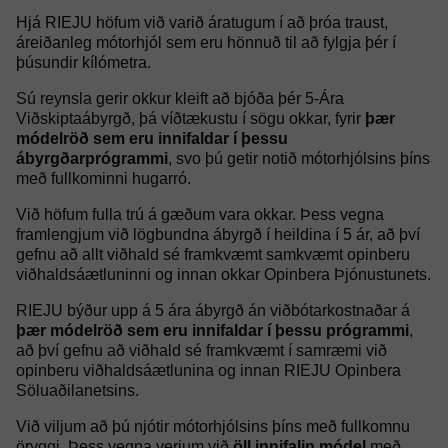
Hjá RIEJU höfum við varið áratugum í að þróa traust,
áreiðanleg mótorhjól sem eru hönnuð til að fylgja þér í
þúsundir kílómetra.
Sú reynsla gerir okkur kleift að bjóða þér 5-Ára
Viðskiptaábyrgð, þá víðtækustu í sögu okkar, fyrir
þær
módelröð sem eru innifaldar í þessu
ábyrgðarprógrammi
, svo þú getir notið mótorhjólsins þíns
með fullkominni hugarró.
Við höfum fulla trú á gæðum vara okkar. Þess vegna
framlengjum við lögbundna ábyrgð í heildina í 5 ár, að því
gefnu að allt viðhald sé framkvæmt samkvæmt opinberu
viðhaldsáætluninni og innan okkar Opinbera Þjónustunets.
RIEJU býður upp á 5 ára ábyrgð án viðbótarkostnaðar á
þær módelröð sem eru innifaldar í þessu prógrammi
,
að því gefnu að viðhald sé framkvæmt í samræmi við
opinberu viðhaldsáætlunina og innan RIEJU Opinbera
Söluaðilanetsins.
Við viljum að þú njótir mótorhjólsins þíns með fullkomnu
öryggi. Þess vegna verjum við
öll innifalin módel
með