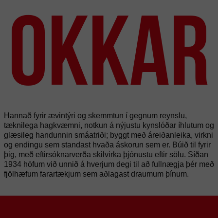
okkar
Hannað fyrir ævintýri og skemmtun í gegnum reynslu,
tæknilega hagkvæmni, notkun á nýjustu kynslóðar íhlutum og
glæsileg handunnin smáatriði; byggt með áreiðanleika, virkni
og endingu sem standast hvaða áskorun sem er. Búið til fyrir
þig, með eftirsóknarverða skilvirka þjónustu eftir sölu. Síðan
1934 höfum við unnið á hverjum degi til að fullnægja þér með
fjölhæfum farartækjum sem aðlagast draumum þínum.