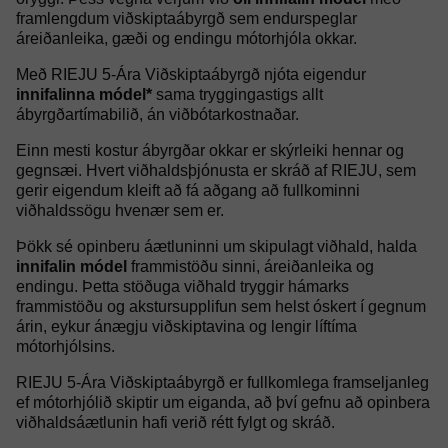
framlengdum viðskiptaábyrgð sem endurspeglar
áreiðanleika, gæði og endingu mótorhjóla okkar.
Með RIEJU 5-Ára Viðskiptaábyrgð njóta eigendur
innifalinna módel*
sama tryggingastigs allt
ábyrgðartímabilið, án viðbótarkostnaðar.
Einn mesti kostur ábyrgðar okkar er skýrleiki hennar og
gegnsæi. Hvert viðhaldsþjónusta er skráð af RIEJU, sem
gerir eigendum kleift að fá aðgang að fullkominni
viðhaldssögu hvenær sem er.
Þökk sé opinberu áætluninni um skipulagt viðhald, halda
innifalin módel
frammistöðu sinni, áreiðanleika og
endingu. Þetta stöðuga viðhald tryggir hámarks
frammistöðu og akstursupplifun sem helst óskert í gegnum
árin, eykur ánægju viðskiptavina og lengir líftíma
mótorhjólsins.
RIEJU 5-Ára Viðskiptaábyrgð er fullkomlega framseljanleg
ef mótorhjólið skiptir um eiganda, að því gefnu að opinbera
viðhaldsáætlunin hafi verið rétt fylgt og skráð.