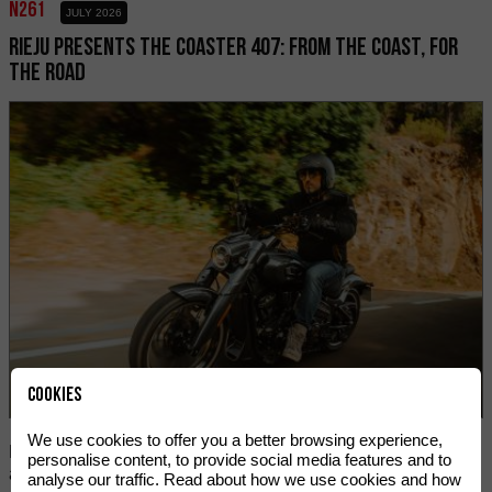
n261
JULY 2026
RIEJU PRESENTS THE COASTER 407: FROM THE COAST, FOR
THE ROAD
Cookies
We use cookies to offer you a better browsing experience,
RIEJU expands its Classic range with the Coaster 407, an
personalise content, to provide social media features and to
authentic custom inspired by the Costa Brava.
analyse our traffic. Read about how we use cookies and how