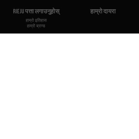
Rieju पत्ता लगाउनुहोस्
हाम्रो दायरा
हाम्रो इतिहास
हाम्रो ब्रान्ड
सम्पर्क गर्नुहोस्
वितरकहरू
Rieju पेशेवरहरू
नेपालमा डिलरहरू
डिलर बन्नुहोस्
आयातकर्ताहरू
व्यावसायिक पहुँच
Rieju प्रेस केन्द्र
हामी सम्बन्धित छौं:
हामी सिफारिस गर्छौं प्रयोग गर्न: