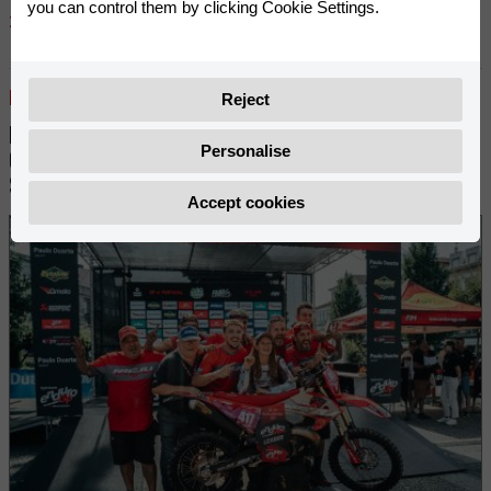
you can control them by clicking Cookie Settings.
16
तस्बिरहरू
n260
Reject
JUNE 2026
RIEJU ONCE AGAIN REIGNS IN THE WOMEN’S ENDURO WORLD
Personalise
CHAMPIONSHIP WITH ITS THIRD CONSECUTIVE TITLE, THE
SECOND TOGETHER WITH RACHEL GUTISH!
Accept cookies