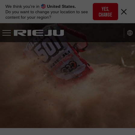
Skip
We think you're in
United States.
to
YES,
Do you want to change your location to see
CHANGE
navigation
content for your region?
Skip
to
content