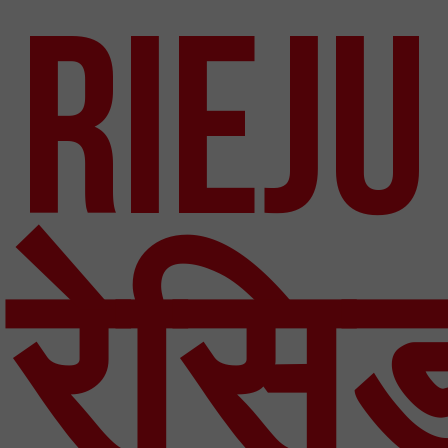
Rieju
रेसि