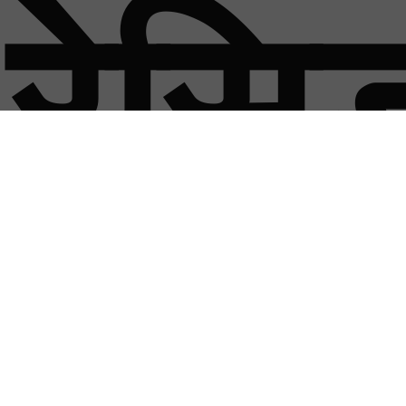
रेसि
समा