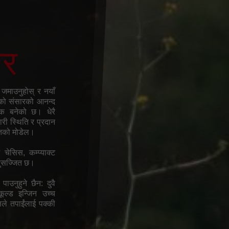
ार
 जमाउनुहोस् र नयाँ
्राको संसारको आनन्द
एक बनेको छ। धेरै
ी स्थिति र प्रदान
पातको मोडेल।
ेसिस, कम्प्याक्ट
 सुसज्जित छ।
उनुहुने छैन: दुवै
ूल्ड इन्जिन उच्च
ले तपाईंलाई पक्की