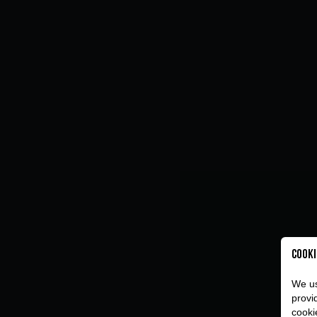
Cooki
We us
provi
cooki