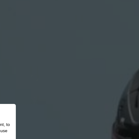
nt, to
 use