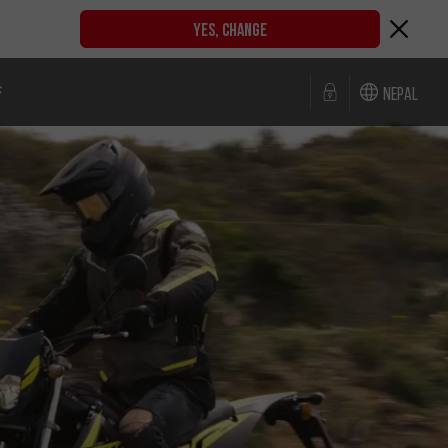
YES, CHANGE
ङ
Nepal