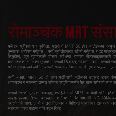
रोमाञ्चक MRT संस
मजेदार, पहुँचयोग्य र फुर्तिलो, यसरी नै MRT 50 हो। बाटोहरूमा प्रभुत्व
कुनाहरू अन्वेषण गर्नुहोस्। नयाँ चुनौतीहरूको खोजी गर्नुहोस् र दुई पाङ्ग
लिनुहोस्, जुन युवाहरूको बीचमा सबैभन्दा चाहेको मोटरसाइकलमध्ये 
कारणहरूका लागि तर मुख्यतया यसको डिजाइन, सजिलो सवारी, यसको सवार
गर्ने अनुभवहरूको लागि। यसको खण्डमा सबैभन्दा राम्रो गुणस्तर/मूल्य अनु
नयाँ Rieju MRT 50 ले उच्च प्रतिरोधी स्टीलको उत्कृष्ट डबल बीम च
आयामहरू र सबैभन्दा उन्नत वर्तमान प्रवृत्तिहरूसँग मेल खाने शरीरको साथ
यसको सस्तो मूल्यको बावजुद, तपाईंले नयाँ MRT मा केही पनि छुटेको पा
पाङ्ग्राहरूमा डिस्क ब्रेकहरू, शक्तिशाली Minarelli NG लिक्विड-क
प्रदर्शनको साथ, लामो यात्रा निलम्बन र मिश्रित प्रकारका टायरहरू जस
सडकमा जस्तै माटोमा पनि उड्न दिन्छ।