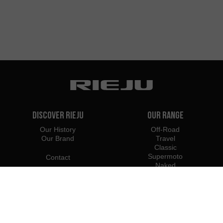
Discover Rieju
Our Range
Our History
Off-Road
Our Brand
Travel
Classic
Supermoto
Contact
Naked
Scooter
Electric
e-Bikes
Dealers
Rieju Professionals