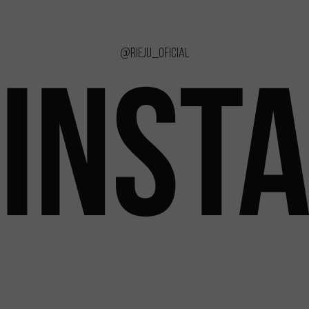
@rieju_oficial
INST