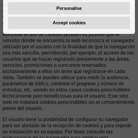
eficaz la navegación, y desaparecen al terminar la sesión del
Personalise
usuario. En ningún caso, estas cookies proporcionan por sí
mismas datos de carácter personal y no se utilizarán para la
Accept cookies
recogida de los mismos.
Mediante el uso de cookies también es posible que el
servidor donde se encuentra la web reconozca el navegador
utilizado por el usuario con la finalidad de que la navegación
sea más sencilla, permitiendo, por ejemplo, el acceso de los
usuarios que se hayan registrado previamente a las áreas,
servicios, promociones o concursos reservados
exclusivamente a ellos sin tener que registrarse en cada
visita. También se pueden utilizar para medir la audiencia,
parámetros de tráfico, controlar el progreso y número de
entradas, etc, siendo en estos casos cookies prescindibles
técnicamente pero beneficiosas para el usuario. Este sitio
web no instalará cookies prescindibles sin el consentimiento
previo del usuario.
El usuario tiene la posibilidad de configurar su navegador
para ser alertado de la recepción de cookies y para impedir
su instalación en su equipo. Por favor, consulte las
instrucciones de su navegador para ampliar esta