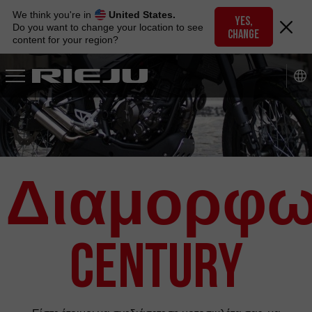
Skip
We think you're in
United States.
to
YES,
Do you want to change your location to see
CHANGE
navigation
content for your region?
Skip
to
content
Διαμορφω
Century