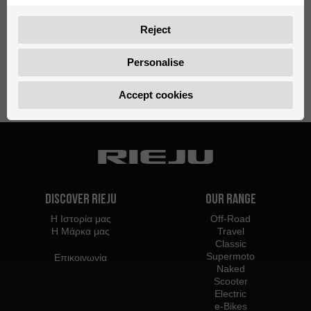
Reject
Personalise
Accept cookies
Discover Rieju
Our Range
Η Ιστορία μας
Off-Road
Η Μάρκα μας
Travel
Classic
Supermoto
Επικοινωνία
Naked
Scooter
Electric
e-Bikes