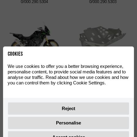
0/000.290.5304
0/000.290.5303
Cookies
Juego de Adhesivos Off-
Cubrecárter Off-Road
We use cookies to offer you a better browsing experience,
Road Verde Aventura 500
Aventura 500
personalise content, to provide social media features and to
analyse our traffic. Read about how we use cookies and how
0/000.390.4402
0/000.220.4422
you can control them by clicking Cookie Settings.
Reject
Personalise