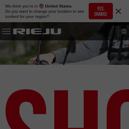
Skip
We think you're in
United States.
to
YES,
Do you want to change your location to see
CHANGE
navigation
content for your region?
Skip
to
content