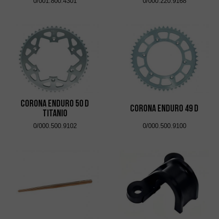
0/001.800.4301
0/000.220.9168
Corona Enduro 50 D
Corona Enduro 49 D
Titanio
0/000.500.9102
0/000.500.9100