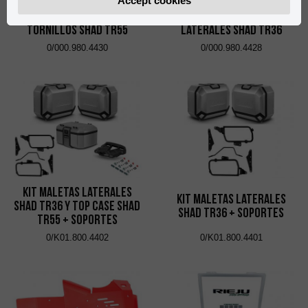
Accept cookies
Parrilla Grande con
Fijación Maletas
Tornillos Shad TR55
Laterales Shad TR36
0/000.980.4430
0/000.980.4428
Kit Maletas Laterales
Kit Maletas Laterales
Shad TR36 y Top Case Shad
Shad TR36 + Soportes
TR55 + Soportes
0/K01.800.4402
0/K01.800.4401