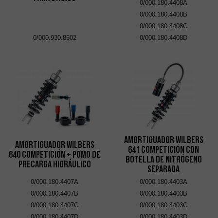
0/000.180.4408A
0/000.180.4408B
0/000.180.4408C
0/000.930.8502
0/000.180.4408D
Amortiguador Wilbers
Amortiguador Wilbers
641 Competición con
640 Competición + Pomo de
Botella de Nitrógeno
Precarga Hidráulico
Separada
0/000.180.4407A
0/000.180.4403A
0/000.180.4407B
0/000.180.4403B
0/000.180.4407C
0/000.180.4403C
0/000.180.4407D
0/000.180.4403D