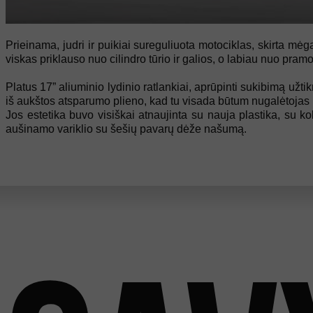
Prieinama, judri ir puikiai sureguliuota motociklas, skirta mėga
viskas priklauso nuo cilindro tūrio ir galios, o labiau nuo pr
Platus 17” aliuminio lydinio ratlankiai, aprūpinti sukibimą užt
iš aukštos atsparumo plieno, kad tu visada būtum nugalėtojas 
Jos estetika buvo visiškai atnaujinta su nauja plastika, su 
aušinamo variklio su šešių pavarų dėže našumą.