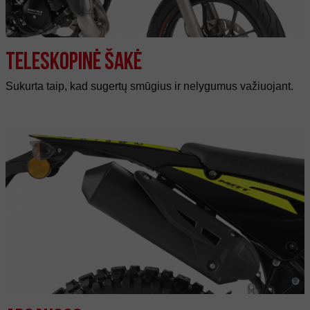
Teleskopinė šakė
Sukurta taip, kad sugertų smūgius ir nelygumus važiuojant.