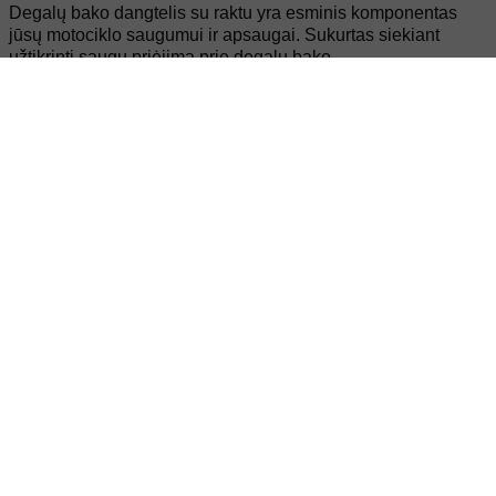
Degalų bako dangtelis su raktu yra esminis komponentas
jūsų motociklo saugumui ir apsaugai. Sukurtas siekiant
užtikrinti saugų priėjimą prie degalų bako.
Prieinama LOW versija
Priekinė ir galinė pakaba trumpesnė (-6 cm sėdynės aukštis)
versija, sukurta žemesnio ūgio žmonėms arba tiems, kurie