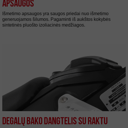
Apsaugos
Išmetimo apsaugos yra saugos priedai nuo išmetimo
generuojamos šilumos. Pagaminti iš aukštos kokybės
sintetinės pluošto izoliacinės medžiagos.
Degalų bako dangtelis su raktu