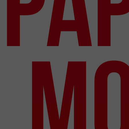
Pap
mo