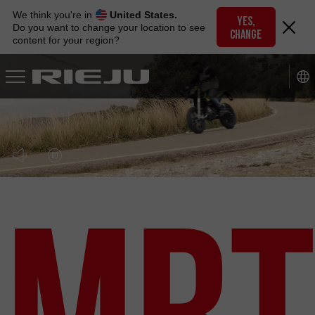
Skip
We think you're in
United States.
to
YES,
Do you want to change your location to see
CHANGE
navigation
content for your region?
Skip
to
content
MRT