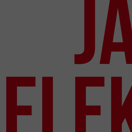
J
ele