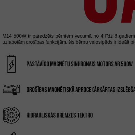
M14 500W ir paredzēts bērniem vecumā no 4 līdz 8 gadiem, p
uzlabotām drošības funkcijām, šis bērnu velosipēds ir ideāli
Pastāvīgo magnētu sinhronais motors ar 500W
Drošības magnētiskā aproce (ārkārtas izslēgš
Hidrauliskās bremzes Tektro