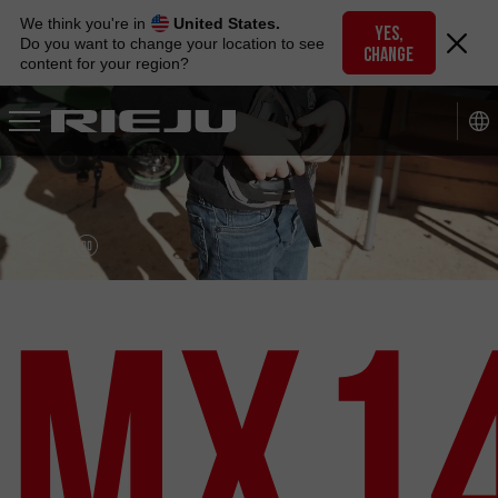
Skip
We think you're in
United States.
to
YES,
Do you want to change your location to see
CHANGE
navigation
content for your region?
Skip
to
content
MX1