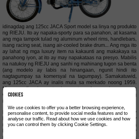
idinagdag ang 125cc JACA Sport model sa linya ng produkto
ng RIEJU. Ito ay napaka-sporty para sa panahon, at kasama
ang mga tampok tulad ng aluminum wheel rims, handlebars,
isang racing seat, isang air-cooled brake drum... Ang mga ito
ay lahat ng mga luxury item na kakaunti ang makakaya sa
panahong iyon, at ito ay may napakataas na presyo. Mabilis
na natukoy ng RIEJU ang sanhi ng mahinang tugon sa benta
(ang modelo ay labis na hinangaan, ngunit hindi ito
nagtagumpay sa komersyal na tagumpay). Samakatuwid,
ang 125cc JACA ay inalis mula sa merkado noong 1959.
Mayroon ding isang touring motorcycle na ginawa nang
Cookies
walang lahat ng mga extra sa SPORT model. Ang bersyong
ito ay nagtamasa ng mahusay na komersyal na tagumpay.
We use cookies to offer you a better browsing experience,
Noong 1959, inilunsad ng Rieju ang JACA (na may
personalise content, to provide social media features and to
kasamang 125 cc 2T AMC engine), isang modelo na may
analyse our traffic. Read about how we use cookies and how
you can control them by clicking Cookie Settings.
mas konserbatibong hitsura kaysa sa nauna, na, sa mga
benta ng halos 3200 units sa pagitan ng 1959 at 1963, ay
nagdala sa kumpanya pabalik sa isang mas malakas na