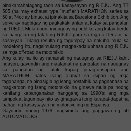
pinakamahalagang taon sa kasaysayan ng RIEJU. Ang TT
505 (na may exhaust type "muffler") MARATHON series sa
50 at 74cc ay binuo, at ipinakita sa Barcelona Exhibition. Ang
serye ay nagbigay ng pagkakakilanlan at kulay sa pangalan
ng RIEJU: Mula noon, iniuugnay ng publiko ang kulay berde
sa pangalan ng tatak ng RIEJU para sa mga all-terrain na
sasakyan. Bilang resulta ng tagumpay na nakuha mula sa
modelong ito, nagsimulang magpakadalubhasa ang RIEJU
sa mga off-road na motorsiklo.
Ang kulay na ito ay nananatiling nauugnay sa RIEJU kahit
ngayon, gayundin ang maalamat na pangalan na nauugnay
sa pangalan ng tatak kapag pinag-uusapan ang
MARATHON: halos isang alamat sa isipan ng mga
tagahanga, na pinasigla ng isang nostalhik na pagnanasa na
magkaroon ng isang motorsiklo na ginawa mula pa noong
kanilang kapanganakan hanggang sa 1990's: ang mga
tampok at tagumpay nito ay ginagawa itong karapat-dapat na
bahagi ng kasaysayan ng motorcycling ng Espanya.
Gayundin noong 1979, nagsimula ang paggawa ng 50
AUTOMATIC KS.