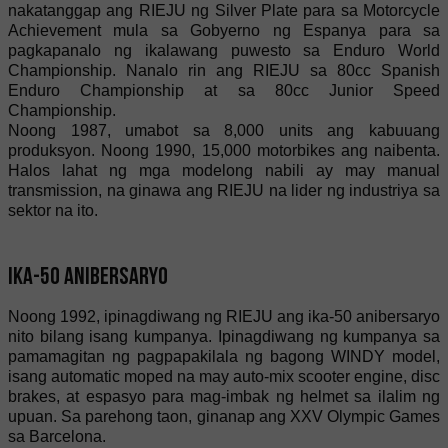
nakatanggap ang RIEJU ng Silver Plate para sa Motorcycle
Achievement mula sa Gobyerno ng Espanya para sa
pagkapanalo ng ikalawang puwesto sa Enduro World
Championship. Nanalo rin ang RIEJU sa 80cc Spanish
Enduro Championship at sa 80cc Junior Speed
Championship.
Noong 1987, umabot sa 8,000 units ang kabuuang
produksyon. Noong 1990, 15,000 motorbikes ang naibenta.
Halos lahat ng mga modelong nabili ay may manual
transmission, na ginawa ang RIEJU na lider ng industriya sa
sektor na ito.
Ika-50 Anibersaryo
Noong 1992, ipinagdiwang ng RIEJU ang ika-50 anibersaryo
nito bilang isang kumpanya. Ipinagdiwang ng kumpanya sa
pamamagitan ng pagpapakilala ng bagong WINDY model,
isang automatic moped na may auto-mix scooter engine, disc
brakes, at espasyo para mag-imbak ng helmet sa ilalim ng
upuan. Sa parehong taon, ginanap ang XXV Olympic Games
sa Barcelona.