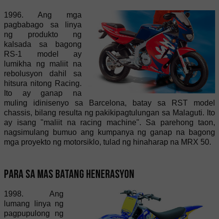
1996. Ang mga
pagbabago sa linya
ng produkto ng
kalsada sa bagong
RS-1 model ay
lumikha ng maliit na
rebolusyon dahil sa
hitsura nitong Racing.
Ito ay ganap na
muling idinisenyo sa Barcelona, batay sa RST model
chassis, bilang resulta ng pakikipagtulungan sa Malaguti. Ito
ay isang "maliit na racing machine". Sa parehong taon,
nagsimulang bumuo ang kumpanya ng ganap na bagong
mga proyekto ng motorsiklo, tulad ng hinaharap na MRX 50.
Para sa mas batang henerasyon
1998. Ang
lumang linya ng
pagpupulong ng