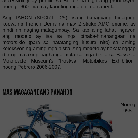
accessibility ay pumilit sa RIEJU na itigil ang produksyon
noong 1960 - na may kaunting mga unit na nabenta.
Ang TAHON (SPORT 125), isang bahagyang binagong
kopya ng French Derny na may 2 stroke AMC engine, ay
hindi rin naging matagumpay. Sa kabila ng lahat, ngayon
ang modelo ay isa sa mga pinaka-hinahangaan na
motorsiklo (para sa natatanging hitsura nito) sa aming
koleksyon ng aming mga bisita. Ang modelo ay nakatanggap
din ng malaking paghanga mula sa mga bisita sa Bassella
Motorcycle Museum's "Postwar Motorbikes Exhibition"
noong Pebrero 2006-2007.
Mas magagandang panahon
Noong
1958,