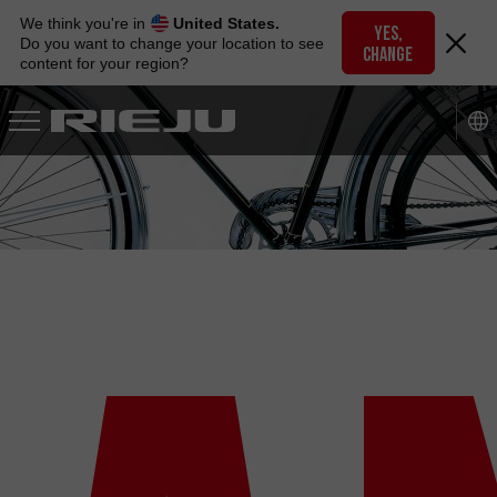
Skip
We think you're in
United States.
to
YES,
Do you want to change your location to see
CHANGE
navigation
content for your region?
Skip
to
content