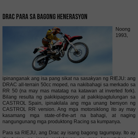
Drac para sa bagong henerasyon
Noong
1993,
ipinanganak ang isa pang sikat na sasakyan ng RIEJU: ang
DRAC all-terrain 50cc moped, na nakibahagi sa merkado sa
RR 50 (na may mas matatag na katawan at inverted fork).
Bilang resulta ng pakikipagsosyo at pakikipagtulungan sa
CASTROL Spain, ipinakilala ang mga unang bersyon ng
CASTROL RR version. Ang mga motorsiklong ito ay may
kasamang mga state-of-the-art na bahagi, at naging
nangungunang mga produktong Racing sa kumpanya.
Para sa RIEJU, ang Drac ay isang bagong tagumpay. Ito ay