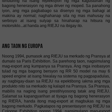
itinuturing na isang repleksyon ng mga kagustuhan ng
bagong henerasyon ng mga driver ng moped. Sa panahong
iyon, ang mga pagbabago sa disenyo ng mga bahagi at
makina ay normal; naghahanap sila ng mas mahusay na
serbisyo at isang sulyap sa hinaharap na hitsura ng
motorsiklo...at handa ang RIEJU na ibigay ito.
Ang Taon ng Europa
Noong 1994, pumasok ang RIEJU sa merkado ng Pransya at
dumalo sa Paris Exhibition. Sa parehong taon, nagsimulang
mag-export ang kumpanya sa Pransya. Ang mga inobasyon
tulad ng mga bagong bersyon ng RR 50 model na may 6
speed engine at isang hiwalay na sistema ng pagpapadulas,
ay nagbigay-daan sa RIEJU na epektibong iakma ang mga
produkto nito sa merkado ng kalapit na Pransya. Sa Pransya,
mabilis na naging isang prestihiyosong tatak ang RIEJU.
Salamat sa kapangyarihan at tiyaga ng bagong henerasyon
ng RIERA, handa itong mag-export at magbukas ng mga
bagong merkado. Pagkatapos ng presentasyon ng RIEJU sa
Cologne Exhibition noong 1994, nagsimulang mag-export