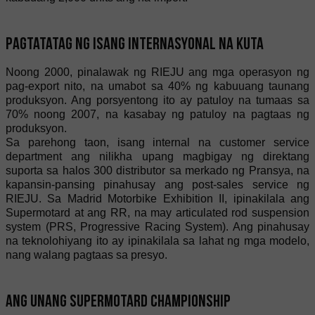
Pagtatatag ng isang internasyonal na kuta
Noong 2000, pinalawak ng RIEJU ang mga operasyon ng
pag-export nito, na umabot sa 40% ng kabuuang taunang
produksyon. Ang porsyentong ito ay patuloy na tumaas sa
70% noong 2007, na kasabay ng patuloy na pagtaas ng
produksyon.
Sa parehong taon, isang internal na customer service
department ang nilikha upang magbigay ng direktang
suporta sa halos 300 distributor sa merkado ng Pransya, na
kapansin-pansing pinahusay ang post-sales service ng
RIEJU. Sa Madrid Motorbike Exhibition II, ipinakilala ang
Supermotard at ang RR, na may articulated rod suspension
system (PRS, Progressive Racing System). Ang pinahusay
na teknolohiyang ito ay ipinakilala sa lahat ng mga modelo,
nang walang pagtaas sa presyo.
Ang unang Supermotard championship