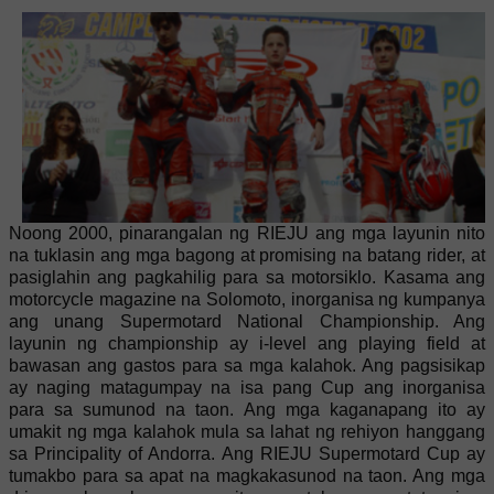
Noong 2000, pinarangalan ng RIEJU ang mga layunin nito
na tuklasin ang mga bagong at promising na batang rider, at
pasiglahin ang pagkahilig para sa motorsiklo. Kasama ang
motorcycle magazine na Solomoto, inorganisa ng kumpanya
ang unang Supermotard National Championship. Ang
layunin ng championship ay i-level ang playing field at
bawasan ang gastos para sa mga kalahok. Ang pagsisikap
ay naging matagumpay na isa pang Cup ang inorganisa
para sa sumunod na taon. Ang mga kaganapang ito ay
umakit ng mga kalahok mula sa lahat ng rehiyon hanggang
sa Principality of Andorra. Ang RIEJU Supermotard Cup ay
tumakbo para sa apat na magkakasunod na taon. Ang mga