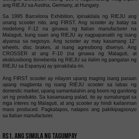
ang RIEJU sa Austria, Germany, at Hungary.
Sa 1995 Barcelona Exhibition, ipinakilala ng RIEJU ang
unang scooter nito, ang FIRST. Ang scooter ay batay sa
modelong F-12 na ginawa ng Italian manufacturer na
Malaguti, kung saan ang RIEJU ay nagpapanatili ng isang
alyansa sa negosyo. Ang scooter ay may kasamang 12"
wheels, disc brakes, at isang agresibong disenyo. Ang
CROSSER at ang F-10 (na ginawa ng Malaguti, at
eksklusibong ibinebenta ng RIEJU sa ilalim ng pangalan ng
RIEJU sa Espanya) ay ipinakilala rin.
Ang FIRST scooter ay nilayon upang maging isang paraan
upang magbenta ng isang RIEJU scooter sa labas ng
domestic market, upang samantalahin ang boom ng ganitong
uri ng produkto. Sa kasamaang palad, ito ay sumalungat sa
mga interes ng Malaguti, at ang scooter ay hindi kailanman
mass produced. Pagkatapos, natapos ang pakikipagsosyo
sa Italian manufacturer.
RS1. Ang simula ng tagumpay