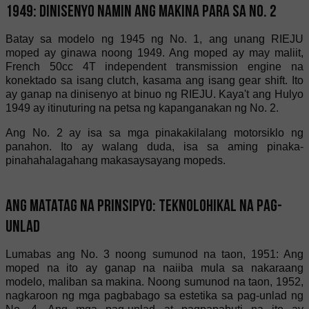
1949: Dinisenyo namin ang makina para sa No. 2
Batay sa modelo ng 1945 ng No. 1, ang unang RIEJU
moped ay ginawa noong 1949. Ang moped ay may maliit,
French 50cc 4T independent transmission engine na
konektado sa isang clutch, kasama ang isang gear shift. Ito
ay ganap na dinisenyo at binuo ng RIEJU. Kaya't ang Hulyo
1949 ay itinuturing na petsa ng kapanganakan ng No. 2.
Ang No. 2 ay isa sa mga pinakakilalang motorsiklo ng
panahon. Ito ay walang duda, isa sa aming pinaka-
pinahahalagahang makasaysayang mopeds.
Ang matatag na prinsipyo: teknolohikal na pag-
unlad
Lumabas ang No. 3 noong sumunod na taon, 1951: Ang
moped na ito ay ganap na naiiba mula sa nakaraang
modelo, maliban sa makina. Noong sumunod na taon, 1952,
nagkaroon ng mga pagbabago sa estetika sa pag-unlad ng