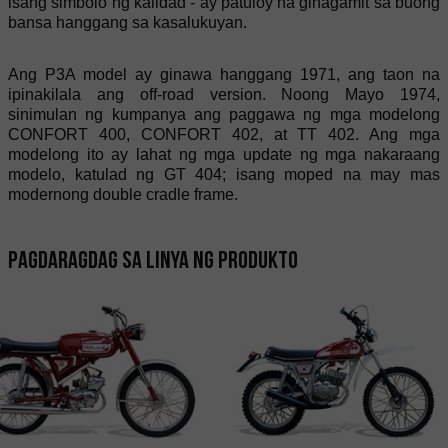
isang simbolo ng kalidad - ay patuloy na ginagamit sa buong
bansa hanggang sa kasalukuyan.
Ang P3A model ay ginawa hanggang 1971, ang taon na
ipinakilala ang off-road version. Noong Mayo 1974,
sinimulan ng kumpanya ang paggawa ng mga modelong
CONFORT 400, CONFORT 402, at TT 402. Ang mga
modelong ito ay lahat ng mga update ng mga nakaraang
modelo, katulad ng GT 404; isang moped na may mas
modernong double cradle frame.
Pagdaragdag sa linya ng produkto