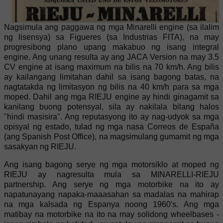
Nagsimula ang paggawa ng mga Minarelli engine (sa ilalim
ng lisensya) sa Figueres (sa Industrias FITA), na may
progresibong plano upang makabuo ng isang integral
engine. Ang unang resulta ay ang JACA Version na may 3.5
CV engine at isang maximum na bilis na 70 km/h. Ang bilis
ay kailangang limitahan dahil sa isang bagong batas, na
nagtatakda ng limitasyon ng bilis na 40 km/h para sa mga
moped. Dahil ang mga RIEJU engine ay hindi ginagamit sa
kanilang buong potensyal, sila ay nakilala bilang halos
"hindi masisira". Ang reputasyong ito ay nag-udyok sa mga
opisyal ng estado, tulad ng mga nasa Correos de España
(ang Spanish Post Office), na magsimulang gumamit ng mga
sasakyan ng RIEJU.
Ang isang bagong serye ng mga motorsiklo at moped ng
RIEJU ay nagresulta mula sa MINARELLI-RIEJU
partnership. Ang serye ng mga motorbike na ito ay
napatunayang napaka-maaasahan sa madalas na mahirap
na mga kalsada ng Espanya noong 1960's. Ang mga
matibay na motorbike na ito na may solidong wheelbases -