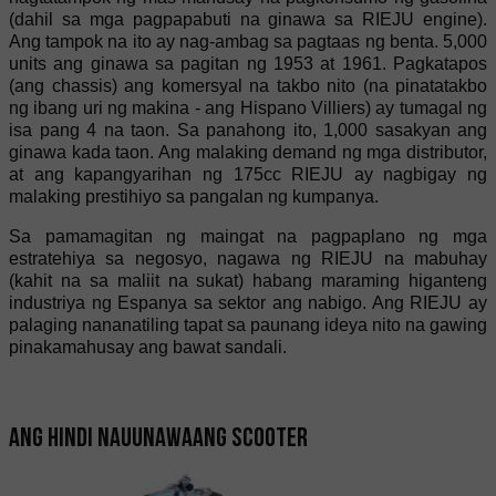
(dahil sa mga pagpapabuti na ginawa sa RIEJU engine).
Ang tampok na ito ay nag-ambag sa pagtaas ng benta. 5,000
units ang ginawa sa pagitan ng 1953 at 1961. Pagkatapos
(ang chassis) ang komersyal na takbo nito (na pinatatakbo
ng ibang uri ng makina - ang Hispano Villiers) ay tumagal ng
isa pang 4 na taon. Sa panahong ito, 1,000 sasakyan ang
ginawa kada taon. Ang malaking demand ng mga distributor,
at ang kapangyarihan ng 175cc RIEJU ay nagbigay ng
malaking prestihiyo sa pangalan ng kumpanya.
Sa pamamagitan ng maingat na pagpaplano ng mga
estratehiya sa negosyo, nagawa ng RIEJU na mabuhay
(kahit na sa maliit na sukat) habang maraming higanteng
industriya ng Espanya sa sektor ang nabigo. Ang RIEJU ay
palaging nananatiling tapat sa paunang ideya nito na gawing
pinakamahusay ang bawat sandali.
Ang hindi nauunawaang scooter