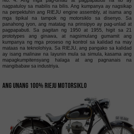
No. 4. Ang mga pag-unlad at pagpapabuti na ito ay
nagpatuloy sa mabilis na bilis. Ang kumpanya ay nagsikap
na perpektuhin ang RIEJU engine assembly, at isama ang
mga tipikal na tampok ng motorsiklo sa disenyo. Sa
panahong iyon, ang matatag na prinsipyo ay pag-unlad at
pagpapabuti. Sa pagitan ng 1950 at 1955, higit sa 21
prototypes ang ginawa, at nagsimulang gumamit ang
kumpanya ng mga proseso ng kontrol sa kalidad na may
mataas na teknolohiya. Sa RIEJU, ang pangako sa kalidad
ay isang malinaw na layunin mula sa simula, kasama ang
mapagkumpitensyang halaga at ang pagnanais na
mangibabaw sa industriya.
Ang unang 100% RIEJU motorsiklo