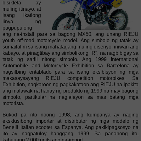
bisikleta ay
muling itinayo, at
isang ikatlong
linya ng
pagpupulong
ang na-install para sa bagong MX50, ang unang RIEJU
youth off-road motorcycle model. Ang simbolo ng tatak ay
sumailalim sa isang mahalagang muling disenyo, iniwan ang
kabayo, at pinagtibay ang simbolikong "R", na nagbibigay sa
tatak ng sarili nitong simbolo. Ang 1999 International
Automobile and Motorcycle Exhibition sa Barcelona ay
nagsilbing entablado para sa isang eksibisyon ng mga
makasaysayang RIEJU competition motorbikes. Sa
Exhibition, nagkaroon ng pagkakataon ang RIEJU na ipakita
ang malawak na hanay ng produkto ng 1999 na may bagong
simbolo, partikular na naglalayon sa mas batang mga
motorista.
Bukod pa rito noong 1998, ang kumpanya ay naging
eksklusibong importer at distributor ng mga modelo ng
Benelli Italian scooter sa Espanya. Ang pakikipagsosyo na
ito ay nagpatuloy hanggang 1999. Sa panahong ito,
kabuuang 2,000 units ang na-import.