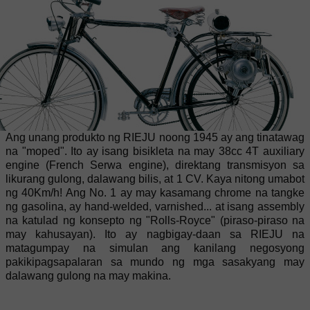
Ang unang produkto ng RIEJU noong 1945 ay ang tinatawag
na "moped". Ito ay isang bisikleta na may 38cc 4T auxiliary
engine (French Serwa engine), direktang transmisyon sa
likurang gulong, dalawang bilis, at 1 CV. Kaya nitong umabot
ng 40Km/h! Ang No. 1 ay may kasamang chrome na tangke
ng gasolina, ay hand-welded, varnished... at isang assembly
na katulad ng konsepto ng "Rolls-Royce" (piraso-piraso na
may kahusayan). Ito ay nagbigay-daan sa RIEJU na
matagumpay na simulan ang kanilang negosyong
pakikipagsapalaran sa mundo ng mga sasakyang may
dalawang gulong na may makina.