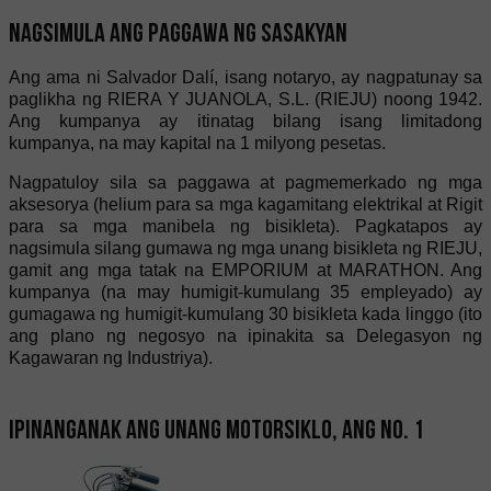
Nagsimula ang paggawa ng sasakyan
Ang ama ni Salvador Dalí, isang notaryo, ay nagpatunay sa
paglikha ng RIERA Y JUANOLA, S.L. (RIEJU) noong 1942.
Ang kumpanya ay itinatag bilang isang limitadong
kumpanya, na may kapital na 1 milyong pesetas.
Nagpatuloy sila sa paggawa at pagmemerkado ng mga
aksesorya (helium para sa mga kagamitang elektrikal at Rigit
para sa mga manibela ng bisikleta). Pagkatapos ay
nagsimula silang gumawa ng mga unang bisikleta ng RIEJU,
gamit ang mga tatak na EMPORIUM at MARATHON. Ang
kumpanya (na may humigit-kumulang 35 empleyado) ay
gumagawa ng humigit-kumulang 30 bisikleta kada linggo (ito
ang plano ng negosyo na ipinakita sa Delegasyon ng
Kagawaran ng Industriya).
Ipinanganak ang unang motorsiklo, ang No. 1