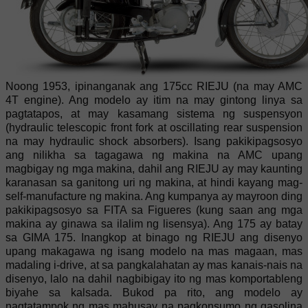
Noong 1953, ipinanganak ang 175cc RIEJU (na may AMC
4T engine). Ang modelo ay itim na may gintong linya sa
pagtatapos, at may kasamang sistema ng suspensyon
(hydraulic telescopic front fork at oscillating rear suspension
na may hydraulic shock absorbers). Isang pakikipagsosyo
ang nilikha sa tagagawa ng makina na AMC upang
magbigay ng mga makina, dahil ang RIEJU ay may kaunting
karanasan sa ganitong uri ng makina, at hindi kayang mag-
self-manufacture ng makina. Ang kumpanya ay mayroon ding
pakikipagsosyo sa FITA sa Figueres (kung saan ang mga
makina ay ginawa sa ilalim ng lisensya). Ang 175 ay batay
sa GIMA 175. Inangkop at binago ng RIEJU ang disenyo
upang makagawa ng isang modelo na mas magaan, mas
madaling i-drive, at sa pangkalahatan ay mas kanais-nais na
disenyo, lalo na dahil nagbibigay ito ng mas komportableng
biyahe sa kalsada. Bukod pa rito, ang modelo ay
nagtatampok ng mas mahusay na pagkonsumo ng gasolina