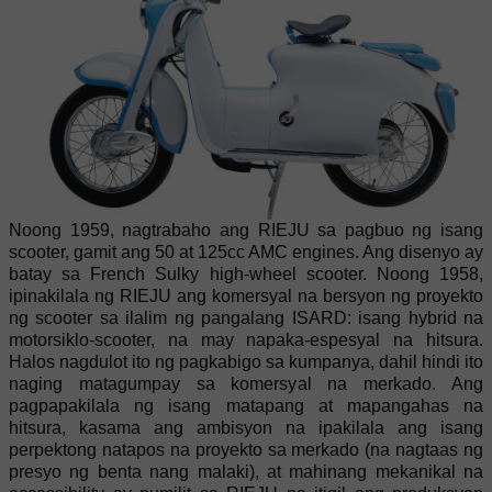
Noong 1959, nagtrabaho ang RIEJU sa pagbuo ng isang
scooter, gamit ang 50 at 125cc AMC engines. Ang disenyo ay
batay sa French Sulky high-wheel scooter. Noong 1958,
ipinakilala ng RIEJU ang komersyal na bersyon ng proyekto
ng scooter sa ilalim ng pangalang ISARD: isang hybrid na
motorsiklo-scooter, na may napaka-espesyal na hitsura.
Halos nagdulot ito ng pagkabigo sa kumpanya, dahil hindi ito
naging matagumpay sa komersyal na merkado. Ang
pagpapakilala ng isang matapang at mapangahas na
hitsura, kasama ang ambisyon na ipakilala ang isang
perpektong natapos na proyekto sa merkado (na nagtaas ng
presyo ng benta nang malaki), at mahinang mekanikal na