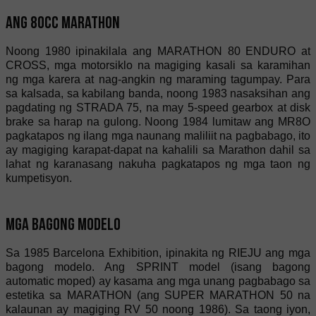
Ang 80cc Marathon
Noong 1980 ipinakilala ang MARATHON 80 ENDURO at
CROSS, mga motorsiklo na magiging kasali sa karamihan
ng mga karera at nag-angkin ng maraming tagumpay. Para
sa kalsada, sa kabilang banda, noong 1983 nasaksihan ang
pagdating ng STRADA 75, na may 5-speed gearbox at disk
brake sa harap na gulong. Noong 1984 lumitaw ang MR8O
pagkatapos ng ilang mga naunang maliliit na pagbabago, ito
ay magiging karapat-dapat na kahalili sa Marathon dahil sa
lahat ng karanasang nakuha pagkatapos ng mga taon ng
kumpetisyon.
Mga bagong modelo
Sa 1985 Barcelona Exhibition, ipinakita ng RIEJU ang mga
bagong modelo. Ang SPRINT model (isang bagong
automatic moped) ay kasama ang mga unang pagbabago sa
estetika sa MARATHON (ang SUPER MARATHON 50 na
kalaunan ay magiging RV 50 noong 1986). Sa taong iyon,