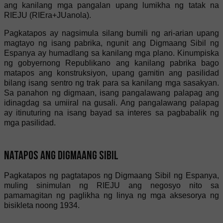
ang kanilang mga pangalan upang lumikha ng tatak na
RIEJU (RIEra+JUanola).
Pagkatapos ay nagsimula silang bumili ng ari-arian upang
magtayo ng isang pabrika, ngunit ang Digmaang Sibil ng
Espanya ay humadlang sa kanilang mga plano. Kinumpiska
ng gobyernong Republikano ang kanilang pabrika bago
matapos ang konstruksiyon, upang gamitin ang pasilidad
bilang isang sentro ng trak para sa kanilang mga sasakyan.
Sa panahon ng digmaan, isang pangalawang palapag ang
idinagdag sa umiiral na gusali. Ang pangalawang palapag
ay itinuturing na isang bayad sa interes sa pagbabalik ng
mga pasilidad.
Natapos ang Digmaang Sibil
Pagkatapos ng pagtatapos ng Digmaang Sibil ng Espanya,
muling sinimulan ng RIEJU ang negosyo nito sa
pamamagitan ng paglikha ng linya ng mga aksesorya ng
bisikleta noong 1934.