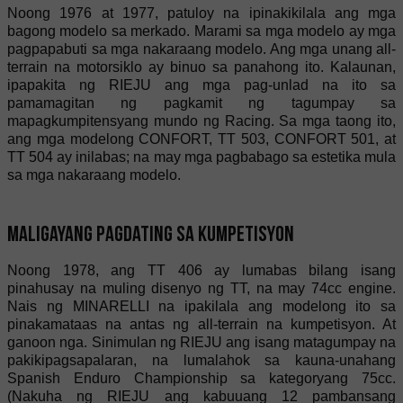
Noong 1976 at 1977, patuloy na ipinakikilala ang mga
bagong modelo sa merkado. Marami sa mga modelo ay mga
pagpapabuti sa mga nakaraang modelo. Ang mga unang all-
terrain na motorsiklo ay binuo sa panahong ito. Kalaunan,
ipapakita ng RIEJU ang mga pag-unlad na ito sa
pamamagitan ng pagkamit ng tagumpay sa
mapagkumpitensyang mundo ng Racing. Sa mga taong ito,
ang mga modelong CONFORT, TT 503, CONFORT 501, at
TT 504 ay inilabas; na may mga pagbabago sa estetika mula
sa mga nakaraang modelo.
Maligayang pagdating sa kumpetisyon
Noong 1978, ang TT 406 ay lumabas bilang isang
pinahusay na muling disenyo ng TT, na may 74cc engine.
Nais ng MINARELLI na ipakilala ang modelong ito sa
pinakamataas na antas ng all-terrain na kumpetisyon. At
ganoon nga. Sinimulan ng RIEJU ang isang matagumpay na
pakikipagsapalaran, na lumalahok sa kauna-unahang
Spanish Enduro Championship sa kategoryang 75cc.
(Nakuha ng RIEJU ang kabuuang 12 pambansang