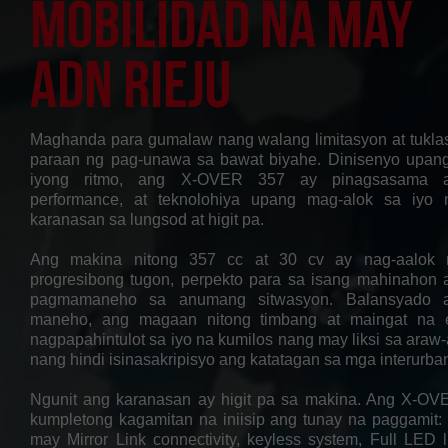
mobilidad na may
ADN Rieju
Maghanda para gumalaw nang walang limitasyon at tukla
paraan ng pag-unawa sa bawat biyahe. Dinisenyo upa
iyong ritmo, ang X-OVER 357 ay pinagsasama ang
performance, at teknolohiya upang mag-alok sa iyo 
karanasan sa lungsod at higit pa.
Ang makina nitong 357 cc at 30 cv ay nag-aalok
progresibong tugon, perpekto para sa isang mahinahon a
pagmamaneho sa anumang sitwasyon. Balansyado a
maneho, ang magaan nitong timbang at maingat na 
nagpapahintulot sa iyo na kumilos nang may liksi sa araw-
nang hindi isinasakripisyo ang katatagan sa mga interurban
Ngunit ang karanasan ay higit pa sa makina. Ang X-O
kumpletong kagamitan na iniisip ang tunay na paggamit:
may Mirror Link connectivity, keyless system, Full LED l