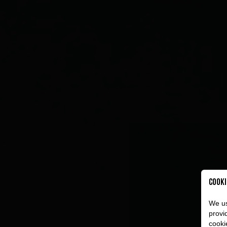
Cooki
We us
provi
cooki