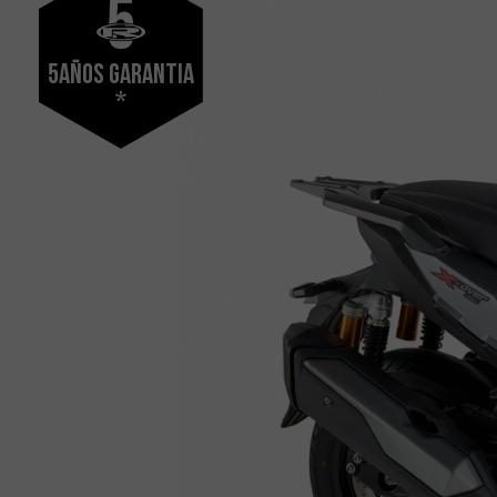
5años Garantia
*