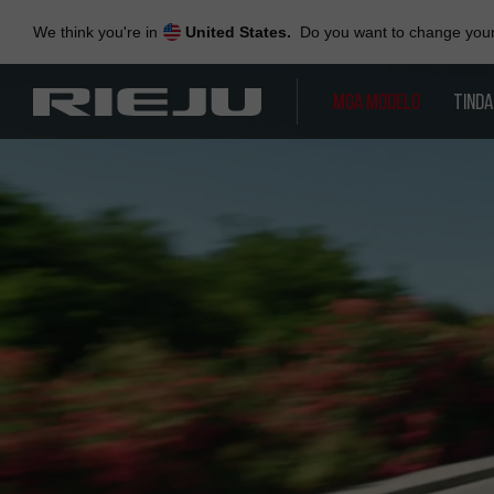
Skip
to
We think you're in
United States.
Do you want to change your 
navigation
Skip
to
MGA MODELO
TIND
content