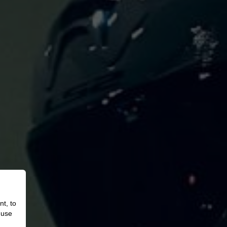
nt, to
 use