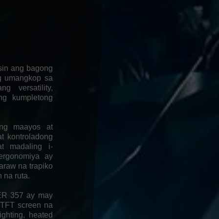
sin ang bagong
ng umangkop sa
 versatility,
ng kumpletong
 ng maayos at
t kontroladong
t madaling i-
ergonomiya ay
araw na trapiko
 na ruta.
VER 357 ay may
 TFT screen na
ighting, heated