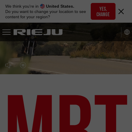
Skip
We think you're in
United States.
to
YES,
Do you want to change your location to see
CHANGE
navigation
content for your region?
Skip
to
content
MRT