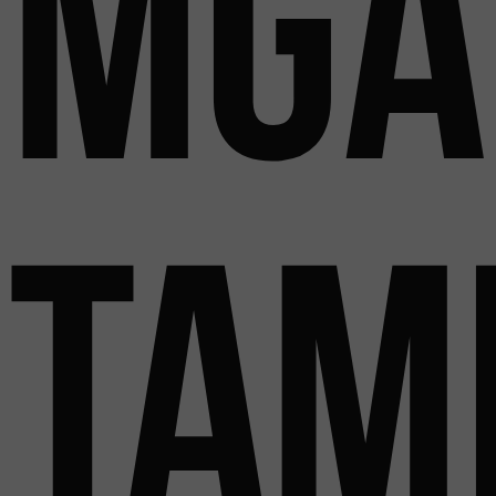
Mga
tam