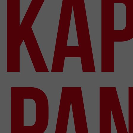
ka
pa