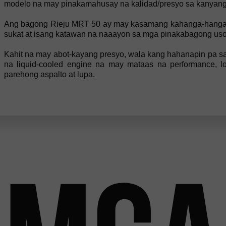
modelo na may pinakamahusay na kalidad/presyo sa kanyan
Ang bagong Rieju MRT 50 ay may kasamang kahanga-hangang
sukat at isang katawan na naaayon sa mga pinakabagong us
Kahit na may abot-kayang presyo, wala kang hahanapin pa s
na liquid-cooled engine na may mataas na performance, l
parehong aspalto at lupa.