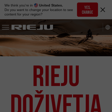
Skip
We think you're in
United States.
to
YES,
Do you want to change your location to see
CHANGE
navigation
content for your region?
Skip
to
content
Rieju
Doživetja