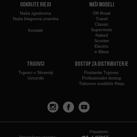
Odkrijte Rieju
Naši modeli
Naša zgodovina
Off-Road
Naša blagovna znamka
Travel
Classic
Supermoto
Kontakt
Naked
Scooter
Electric
e-Bikes
Trgovci
Dostop za distributerje
Trgovci v Sloveniji
Postanite Trgovec
Uvozniki
Profesionalni dostop
Tiskovno središče Rieju
Pripadamo: