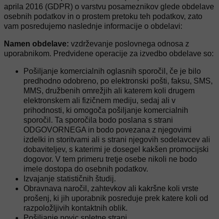
aprila 2016 (GDPR) o varstvu posameznikov glede obdelave
osebnih podatkov in o prostem pretoku teh podatkov, zato
vam posredujemo naslednje informacije o obdelavi:
Namen obdelave:
vzdrževanje poslovnega odnosa z
uporabnikom. Predvidene operacije za izvedbo obdelave so:
Pošiljanje komercialnih oglasnih sporočil, če je bilo
predhodno odobreno, po elektronski pošti, faksu, SMS,
MMS, družbenih omrežjih ali katerem koli drugem
elektronskem ali fizičnem mediju, sedaj ali v
prihodnosti, ki omogoča pošiljanje komercialnih
sporočil. Ta sporočila bodo poslana s strani
ODGOVORNEGA in bodo povezana z njegovimi
izdelki in storitvami ali s strani njegovih sodelavcev ali
dobaviteljev, s katerimi je dosegel kakšen promocijski
dogovor. V tem primeru tretje osebe nikoli ne bodo
imele dostopa do osebnih podatkov.
Izvajanje statističnih študij.
Obravnava naročil, zahtevkov ali kakršne koli vrste
prošenj, ki jih uporabnik posreduje prek katere koli od
razpoložljivih kontaktnih oblik.
Pošiljanje novic spletne strani.