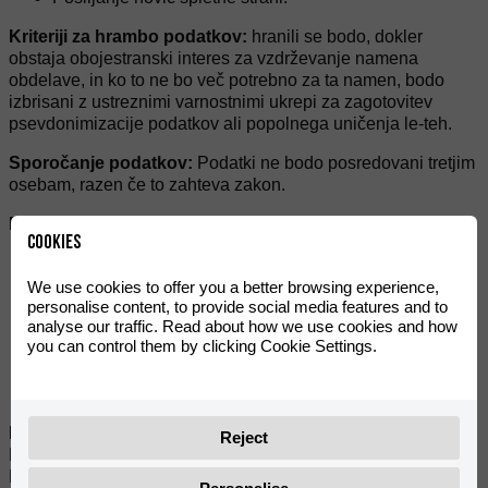
Kriteriji za hrambo podatkov:
hranili se bodo, dokler
obstaja obojestranski interes za vzdrževanje namena
obdelave, in ko to ne bo več potrebno za ta namen, bodo
izbrisani z ustreznimi varnostnimi ukrepi za zagotovitev
psevdonimizacije podatkov ali popolnega uničenja le-teh.
Sporočanje podatkov:
Podatki ne bodo posredovani tretjim
osebam, razen če to zahteva zakon.
Pravice uporabnika:
Cookies
Pravica do umika soglasja kadarkoli.
Pravica do dostopa, popravka, prenosljivosti in izbrisa
We use cookies to offer you a better browsing experience,
personalise content, to provide social media features and to
svojih podatkov ter omejitve ali ugovora na njihovo
analyse our traffic. Read about how we use cookies and how
obdelavo.
you can control them by clicking Cookie Settings.
Pravica do vložitve pritožbe pri nadzornem organu
(agpd.es), če meni, da obdelava ni skladna z veljavno
zakonodajo.
Kontaktni podatki za uveljavljanje vaših pravic:
Reject
RIEJU, S.A.
Poštni naslov: C/ Borrassà, 41 - Figueres 17600 (GIRONA)