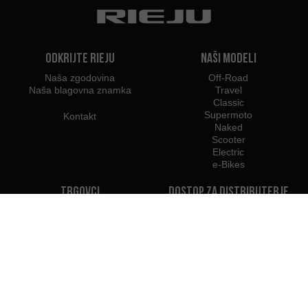
Odkrijte Rieju
Naši modeli
Naša zgodovina
Off-Road
Naša blagovna znamka
Travel
Classic
Supermoto
Kontakt
Naked
Scooter
Electric
e-Bikes
Trgovci
Dostop za distributerje
Trgovci v Sloveniji
Postanite Trgovec
Uvozniki
Profesionalni dostop
Tiskovno središče Rieju