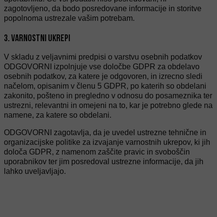
zagotovljeno, da bodo posredovane informacije in storitve
popolnoma ustrezale vašim potrebam.
3. VARNOSTNI UKREPI
V skladu z veljavnimi predpisi o varstvu osebnih podatkov
ODGOVORNI izpolnjuje vse določbe GDPR za obdelavo
osebnih podatkov, za katere je odgovoren, in izrecno sledi
načelom, opisanim v členu 5 GDPR, po katerih so obdelani
zakonito, pošteno in pregledno v odnosu do posameznika ter
ustrezni, relevantni in omejeni na to, kar je potrebno glede na
namene, za katere so obdelani.
ODGOVORNI zagotavlja, da je uvedel ustrezne tehnične in
organizacijske politike za izvajanje varnostnih ukrepov, ki jih
določa GDPR, z namenom zaščite pravic in svoboščin
uporabnikov ter jim posredoval ustrezne informacije, da jih
lahko uveljavljajo.