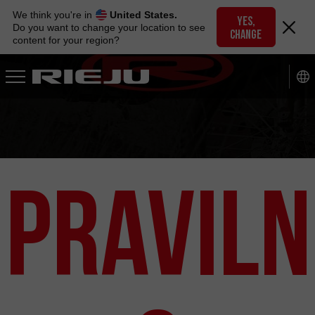
Skip
We think you're in
United States.
to
YES,
Do you want to change your location to see
CHANGE
navigation
content for your region?
Skip
to
content
Praviln