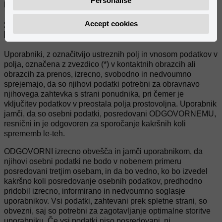
Personalise
Elektronski naslov: rieju@riejumoto.com
Accept cookies
2. OBVEZNOST ALI PROSTOVOLJNOST INFORMACIJ, KI JIH
POSREDUJE UPORABNIK
Uporabniki, z označitvijo ustreznih polj in vnosom podatkov v
polja, označena z zvezdico (*) v kontaktnih obrazcih ali
obrazcih za prenos, izrecno, svobodno in nedvoumno
sprejemajo, da so njihovi podatki potrebni za obravnavo
njihovega zahtevka s strani ponudnika, pri čemer je
vključitev podatkov v preostala polja prostovoljna. Uporabnik
jamči, da so osebni podatki, posredovani ODGOVORNEMU,
resnični in je odgovoren za sporočanje kakršnih koli
sprememb le-teh.
ODGOVORNI izrecno obvešča in jamči uporabnikom, da
njihovi osebni podatki ne bodo v nobenem primeru
posredovani tretjim osebam, in da bo vedno, ko bo izvedel
kakršno koli posredovanje osebnih podatkov, predhodno
pridobil izrecno, informirano in nedvoumno soglasje
uporabnikov. Vsi podatki, zahtevani prek spletne strani, so
obvezni, saj so potrebni za zagotavljanje optimalne storitve
uporabniku. Če vsi podatki niso posredovani, ni