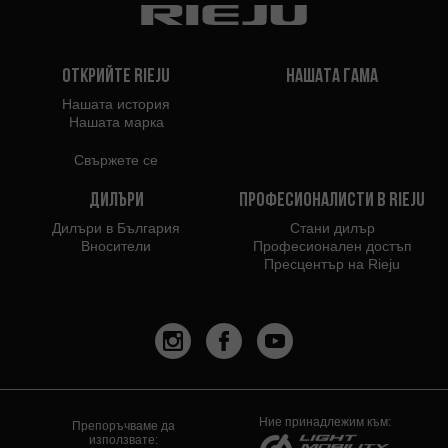
Открийте Rieju
Нашата гама
Нашата история
Нашата марка
Свържете се
Дилъри
Професионалисти в Rieju
Дилъри в България
Стани дилър
Вносители
Професионален достъп
Пресцентър на Rieju
Ние принадлежим към:
Препоръчваме да
използвате: