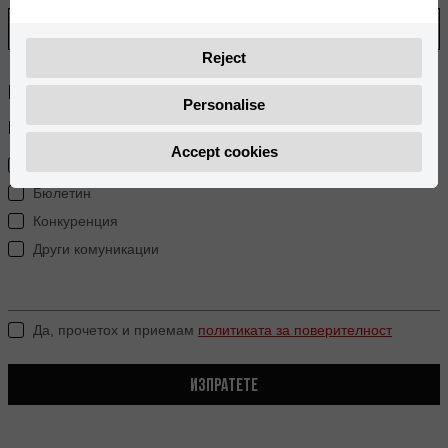
Reject
Изпращане по пощата
Personalise
Информация, която искате да получавате по имейл.:
Accept cookies
Съобщения за пресата
Бюлетин
Конкуренция
Други комуникации
Да, прочетох и приемам
политиката за поверителност
ИЗПРАТЕТЕ