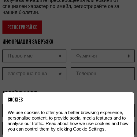
получавате нашите прессъобщения или новини от
специален характер по имейл, регистрирайте се за
нашия бюлетин.
РЕГИСТРИРАЙ СЕ
Информация за връзка
Медийни данни
Cookies
К
We use cookies to offer you a better browsing experience,
personalise content, to provide social media features and to
analyse our traffic. Read about how we use cookies and how
Държава
е
you can control them by clicking Cookie Settings.