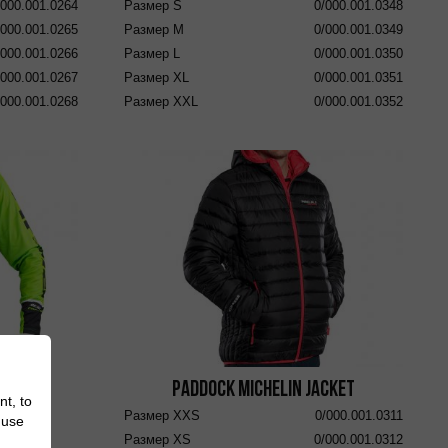
/000.001.0264
Размер
S
0/000.001.0348
/000.001.0265
Размер
M
0/000.001.0349
/000.001.0266
Размер
L
0/000.001.0350
/000.001.0267
Размер
XL
0/000.001.0351
/000.001.0268
Размер
XXL
0/000.001.0352
Paddock Michelin Jacket
nt, to
Размер
XXS
0/000.001.0311
 Green
 use
Размер
XS
0/000.001.0312