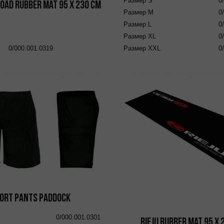
Размер
S
0
oad Rubber Mat 95 x 230 cm
Размер
M
0
Размер
L
0
Размер
XL
0
0/000.001.0319
Размер
XXL
0
ort Pants Paddock
0/000.001.0301
RIEJU Rubber Mat 95 x 