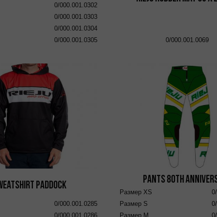
0/000.001.0302
0/000.001.0303
0/000.001.0304
0/000.001.0305
0/000.001.0069
Pants 80th Anniver
weatshirt Paddock
Размер
XS
0
0/000.001.0285
Размер
S
0
0/000.001.0286
Размер
M
0