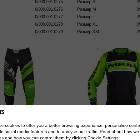
0/000.001.0275
Размер
S
0
0/000.001.0276
Размер
M
0
0/000.001.0277
Размер
L
0
0/000.001.0278
Размер
XL
0
0/000.001.0279
Размер
XXL
0
es
e cookies to offer you a better browsing experience, personalise conte
s Hard Off-Road Green
Jersey Hard Off-Road
de social media features and to analyse our traffic. Read about how we
es and how you can control them by clicking Cookie Settings.