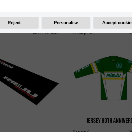
0/000.001.0385
0/000.001.0386
Размер
S
0
0/000.001.0387
Размер
M
0
Reject
Personalise
Accept cookie
0/000.001.0388
Размер
L
0
0/000.001.0389
Размер
XXL
0
Jersey 80th Anniver