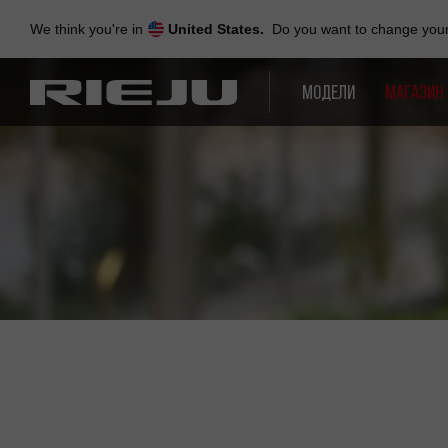
Skip
to
We think you're in
United States.
Do you want to change your 
navigation
Skip
to
МОДЕЛИ
МАГАЗИН
content