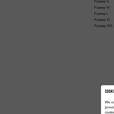
Размер
S
Размер
M
Размер
L
Размер
XL
Размер
XXL
Cooki
We us
Pant
provi
cooki