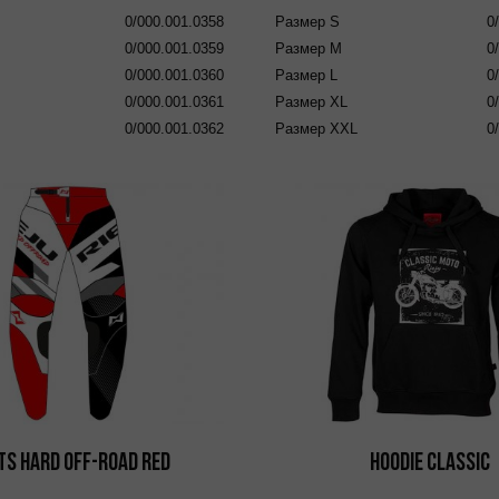
0/000.001.0358
Размер
S
0
0/000.001.0359
Размер
M
0
0/000.001.0360
Размер
L
0
0/000.001.0361
Размер
XL
0
0/000.001.0362
Размер
XXL
0
ts Hard Off-Road Red
Hoodie Classic