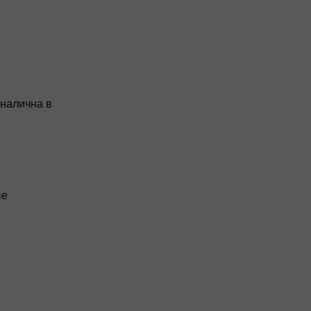
 налична в
ве