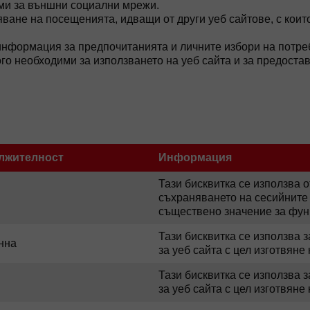
ими за външни социални мрежи.
ване на посещенията, идващи от други уеб сайтове, с кои
нформация за предпочитанията и личните избори на потреби
го необходими за използването на уеб сайта и за предостав
лжителност
Информация
Тази бисквитка се използва о
съхраняването на сесийните 
съществено значение за фун
Тази бисквитка се използва 
нна
за уеб сайта с цел изготвяне
Тази бисквитка се използва 
за уеб сайта с цел изготвяне