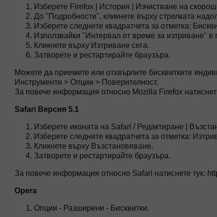
Изберете Firefox | История | Изчистване на скоро
До "Подробности", кликнете върху стрелката надол
Изберете следните квадратчета за отметка: Бискви
Използвайки "Интервал от време за изтриване" в
Кликнете върху Изтриване сега.
Затворете и рестартирайте браузъра.
Можете да приемете или отхвърлите бисквитките индиви
Инструменти > Опции > Поверителност.
За повече информация относно Mozilla Firefox натиснете 
Safari Версия 5.1
Изберете иконата на Safari / Редактиране | Възста
Изберете следните квадратчета за отметка: Изтри
Кликнете върху Възстановяване.
Затворете и рестартирайте браузъра.
За повече информация относно Safari натиснете тук: htt
Opera
Опции - Разширени - Бисквитки.