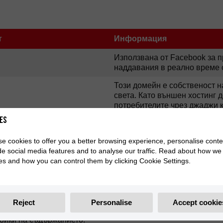
т
Информация
Използвана от Facebook за п
наддавания в реално време 
Този домейн е собственост н
света. Като външен хостинг 
потребителите чрез джаджи к
сайтове. Това се използва з
es
потребители.
e cookies to offer you a better browsing experience, personalise conte
И И КАК ДА ИЗТРИЕТЕ БИСКВИТКИТЕ ОТ БРАУЗЪРА
de social media features and to analyse our traffic. Read about how we
es and how you can control them by clicking Cookie Settings.
Reject
Personalise
Accept cookie
и.
ройки на съдържанието.