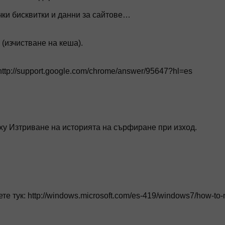
чки бисквитки и данни за сайтове…
(изчистване на кеша).
tp://support.google.com/chrome/answer/95647?hl=es
ху Изтриване на историята на сърфиране при изход.
е тук: http://windows.microsoft.com/es-419/windows7/how-to-m