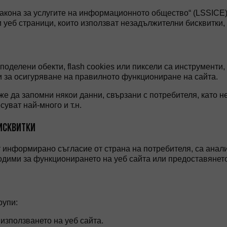
акона за услугите на информационното общество“ (LSSICE),
 уеб страници, които използват незадължителни бисквитки, 
поделени обекти, flash cookies или пиксели са инструменти
и за осигуряване на правилното функциониране на сайта.
же да запомни някои данни, свързани с потребителя, като 
суват най-много и т.н.
БИСКВИТКИ
т информирано съгласие от страна на потребителя, са анали
ходими за функционирането на уеб сайта или предоставянето
рупи:
зползването на уеб сайта.