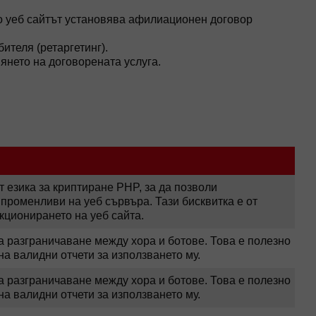
то уеб сайтът установява афилиационен договор
теля (ретаргетинг).
янето на договорената услуга.
т езика за криптиране PHP, за да позволи
променливи на уеб сървъра. Тази бисквитка е от
кционирането на уеб сайта.
за разграничаване между хора и ботове. Това е полезно
 на валидни отчети за използването му.
за разграничаване между хора и ботове. Това е полезно
 на валидни отчети за използването му.