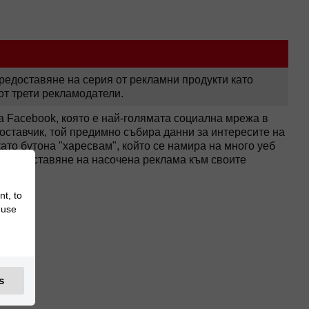
редоставяне на серия от рекламни продукти като
от трети рекламодатели.
а Facebook, която е най-голямата социална мрежа в
доставчик, той предимно събира данни за интересите на
ато бутона "харесвам", който се намира на много уеб
а предоставяне на насочена реклама към своите
nt, to
 use
s