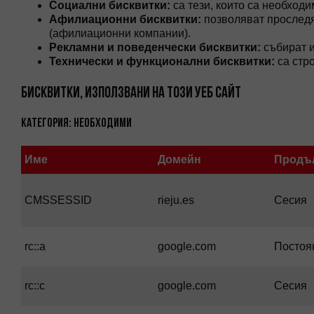
Социални бисквитки:
са тези, които са необход
Афилиационни бисквитки:
позволяват проследя
(афилиационни компании).
Рекламни и поведенчески бисквитки:
събират и
Технически и функционални бисквитки:
са стро
БИСКВИТКИ, ИЗПОЛЗВАНИ НА ТОЗИ УЕБ САЙТ
Категория: Необходими
Име
Домейн
Продъ
CMSSESSID
rieju.es
Сесия
rc::a
google.com
Постоя
rc::c
google.com
Сесия