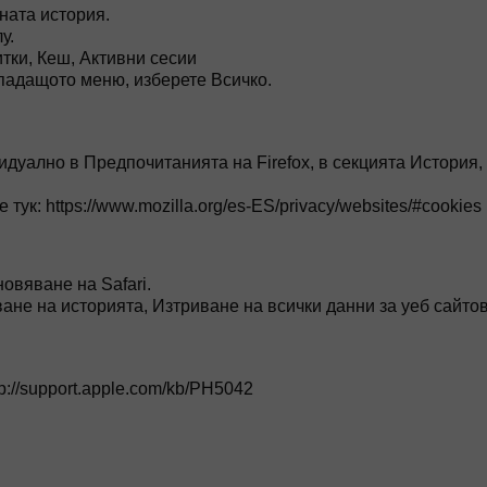
шната история.
у.
тки, Кеш, Активни сесии
 падащото меню, изберете Всичко.
дуално в Предпочитанията на Firefox, в секцията История,
тук: https://www.mozilla.org/es-ES/privacy/websites/#cookies
новяване на Safari.
ване на историята, Изтриване на всички данни за уеб сайто
p://support.apple.com/kb/PH5042