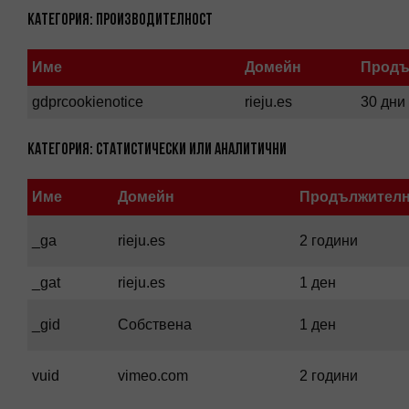
Категория: Производителност
Име
Домейн
Продъ
gdprcookienotice
rieju.es
30 дни
Категория: Статистически или Аналитични
Име
Домейн
Продължителн
_ga
rieju.es
2 години
_gat
rieju.es
1 ден
_gid
Собствена
1 ден
vuid
vimeo.com
2 години