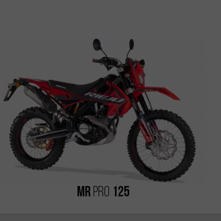
MR
125
PRO