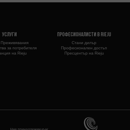
Услуги
Професионалисти в Rieju
u Преживявания
Стани дилър
тва за потребителя
Професионален достъп
анция на Rieju
Пресцентър на Rieju
Ние принадлежим към: