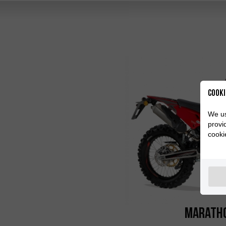
Cooki
We us
provi
cooki
Marath