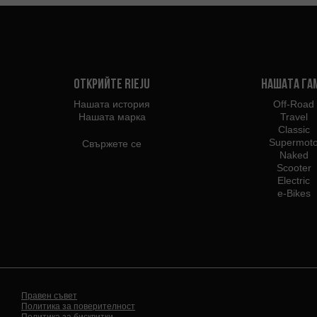
Открийте Rieju
Нашата га
Нашата история
Off-Road
Нашата марка
Travel
Classic
Supermot
Свържете се
Naked
Scooter
Electric
e-Bikes
Правен съвет
Политика за поверителност
Политика за бисквитки