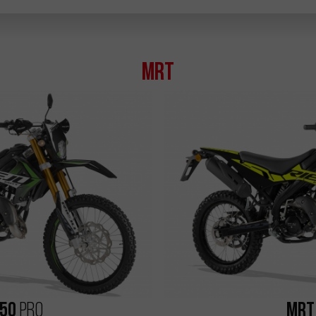
MRT
 50
MRT
Pro