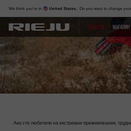
Skip
to
We think you're in
United States.
Do you want to change your 
navigation
Skip
to
МОДЕЛИ
МАГАЗИН
content
Ако сте любители на екстремни преживявания, трудн