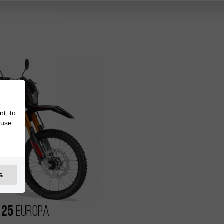
nt, to
 use
s
125
Europa