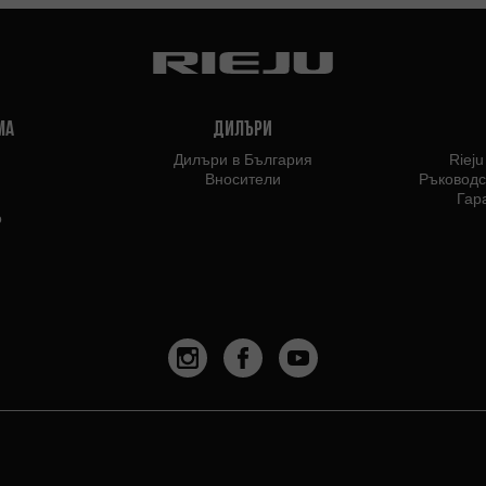
ма
Дилъри
Дилъри в България
Riej
Вносители
Ръководс
Гар
o