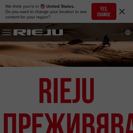
Skip
We think you're in
United States.
to
YES,
Do you want to change your location to see
CHANGE
navigation
content for your region?
Skip
to
content
Rieju
Преживяв