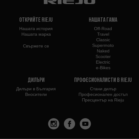
Открийте Rieju
Нашата гама
Нашата история
Off-Road
Нашата марка
Travel
Classic
Supermoto
Свържете се
Naked
Scooter
Electric
e-Bikes
Дилъри
Професионалисти в Rieju
Дилъри в България
Стани дилър
Вносители
Професионален достъп
Пресцентър на Rieju