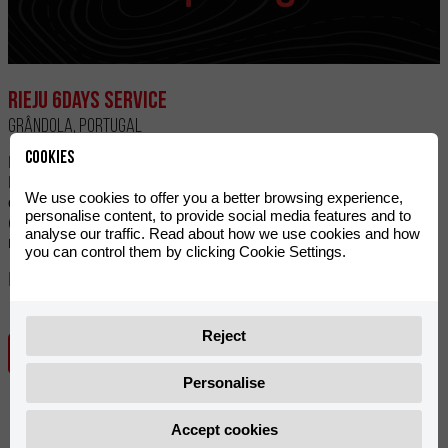
Rieju 6Days Service
Grândola, Portugal
Cookies
RIEJU ще участва в 100-то издание на International Six
Days of Enduro (ISDE), което ще се проведе от 12 до 17
We use cookies to offer you a better browsing experience,
октомври 2026 г. в Грандола, в региона Алентежу
personalise content, to provide social media features and to
(Португалия). Испанската марка ще участва официално и
analyse our traffic. Read about how we use cookies and how
ще предложи своята призната програма за наем и...
you can control them by clicking Cookie Settings.
Next date
12
- 17
октомври 2026
октомври 2026
Reject
ПОВЕЧЕ ИНФОРМАЦИЯ
Personalise
Accept cookies