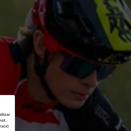
litzar
sit.
ració