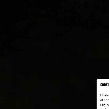
Cooki
Utili
el con
Llig 