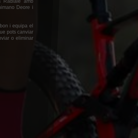
es Radiale amb
himano Deore i
bon i equipa el
ue pots canviar
nviar o eliminar