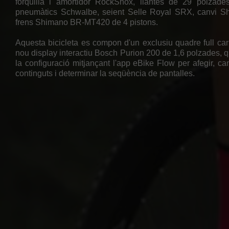
forquilla i amortidor RockShox, llantes de 29 polzad
pneumàtics Schwalbe, seient Selle Royal SRX, canvi S
frens Shimano BR-MT420 de 4 pistons.
Aquesta bicicleta es compon d'un exclusiu quadre full car
nou display interactiu Bosch Purion 200 de 1,6 polzades, q
la configuració mitjançant l'app eBike Flow per afegir, ca
continguts i determinar la seqüència de pantalles.