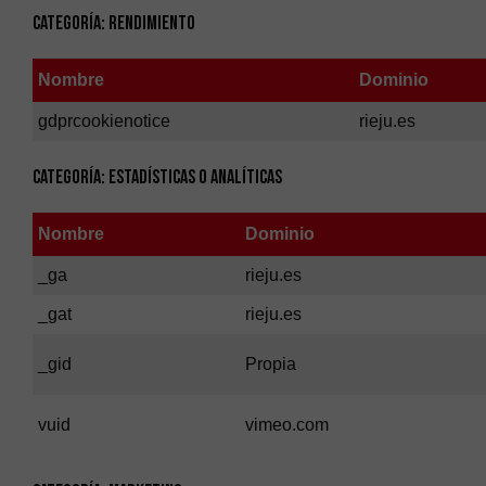
Categoría: Rendimiento
Nombre
Dominio
gdprcookienotice
rieju.es
Categoría: Estadísticas o Analíticas
Nombre
Dominio
_ga
rieju.es
_gat
rieju.es
_gid
Propia
vuid
vimeo.com