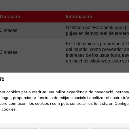
Duración
Información
Utilizada por Facebook para pr
3 meses
pujas en tiempo real de tercer
Este dominio es propiedad de 
del mundo. como proveedor anfi
3 meses
intereses de los usuarios a tr
en muchos sitios web. esto se u
 COMO ELIMINAR LAS COOKIES DEL NAVEGADOR
es
tzem cookies per a oferir-te una millor experiència de navegació, persona
tingut, proporcionar funcions de mitjans socials i analitzar el nostre tràn
sobre com usem les cookies i com pots controlar-les fent clic en Configu
s cookies.
 de contenido.
 y los datos de sitios…