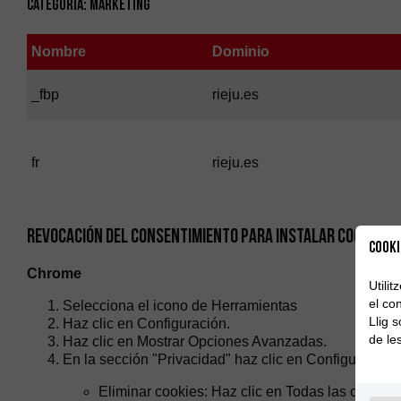
Categoría: Marketing
Nombre
Dominio
_fbp
rieju.es
fr
rieju.es
REVOCACIÓN DEL CONSENTIMIENTO PARA INSTALAR COOKIES Y
Cooki
Chrome
Utili
el con
Selecciona el icono de Herramientas
Llig 
Haz clic en Configuración.
de le
Haz clic en Mostrar Opciones Avanzadas.
En la sección "Privacidad" haz clic en Configuración
Eliminar cookies: Haz clic en Todas las cookies