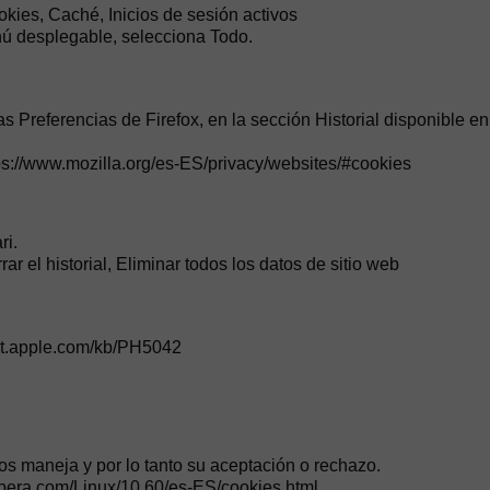
okies, Caché, Inicios de sesión activos
nú desplegable, selecciona Todo.
s Preferencias de Firefox, en la sección Historial disponible en
tps://www.mozilla.org/es-ES/privacy/websites/#cookies
ri.
rar el historial, Eliminar todos los datos de sitio web
ort.apple.com/kb/PH5042
s maneja y por lo tanto su aceptación o rechazo.
opera.com/Linux/10.60/es-ES/cookies.html