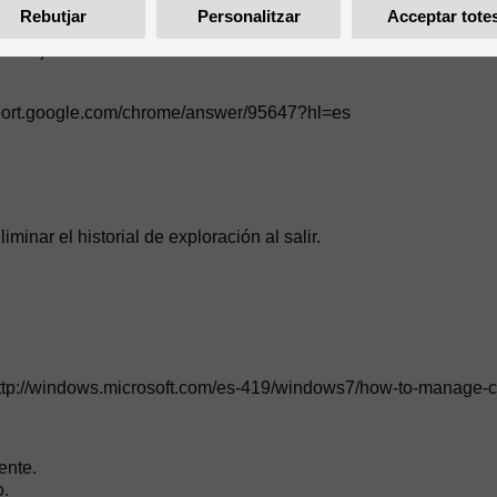
Rebutjar
Personalitzar
Acceptar tote
Caché).
pport.google.com/chrome/answer/95647?hl=es
iminar el historial de exploración al salir.
http://windows.microsoft.com/es-419/windows7/how-to-manage-co
iente.
o.